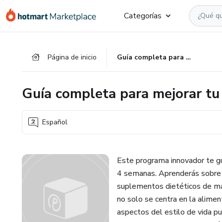
Ir
Ir
Ir
Categorías
al
a
al
contenido
la
pie
principal
página
de
Página de inicio
Guía completa para mejorar tu salud en 4 semanas
de
página
pago
Guía completa para mejorar tu
Español
Este programa innovador te gu
4 semanas. Aprenderás sobre 
suplementos dietéticos de mane
no solo se centra en la alime
aspectos del estilo de vida pue