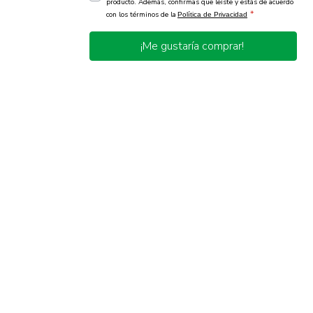
producto. Además, confirmas que leíste y estás de acuerdo
*
con los términos de la
Política de Privacidad
¡Me gustaría comprar!