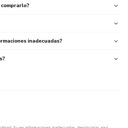
 comprarlo?
ormaciones inadecuadas?
s?
otmart. Si ves informaciones inadecuadas,
denúncialas aquí