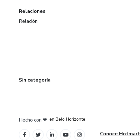
Relaciones
Relación
Sin categoría
en Ciudad de México
en Bogotá
en Amsterdam
en Madrid
en Belo Horizonte
Hecho con
❤
Conoce Hotmart