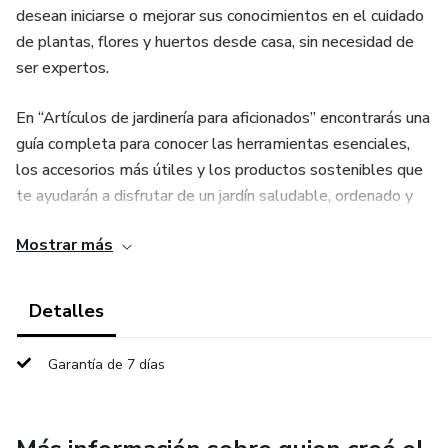
desean iniciarse o mejorar sus conocimientos en el cuidado
de plantas, flores y huertos desde casa, sin necesidad de
ser expertos.
En “Artículos de jardinería para aficionados” encontrarás una
guía completa para conocer las herramientas esenciales,
los accesorios más útiles y los productos sostenibles que
te ayudarán a disfrutar de un jardín saludable, ordenado y
hermoso.
Mostrar más
Cada capítulo te ofrece explicaciones claras, consejos
prácticos y recomendaciones para elegir los artículos
Detalles
adecuados según tu espacio, presupuesto y nivel de
experiencia.
Garantía de 7 días
Aprenderás a: