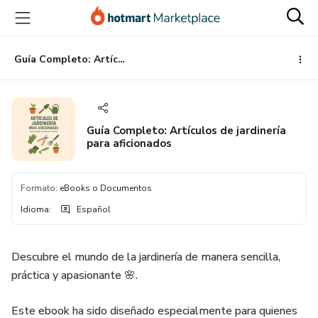
Ir
Ir
Ir
al
a
al
contenido
la
pie
principal
página
de
Guía Completo: Artículos de jardinería para aficionados
de
página
pago
Guía Completo: Artículos de jardinería
para aficionados
Formato
:
eBooks o Documentos
Idioma
:
Español
Descubre el mundo de la jardinería de manera sencilla,
práctica y apasionante 🌸.
Este ebook ha sido diseñado especialmente para quienes