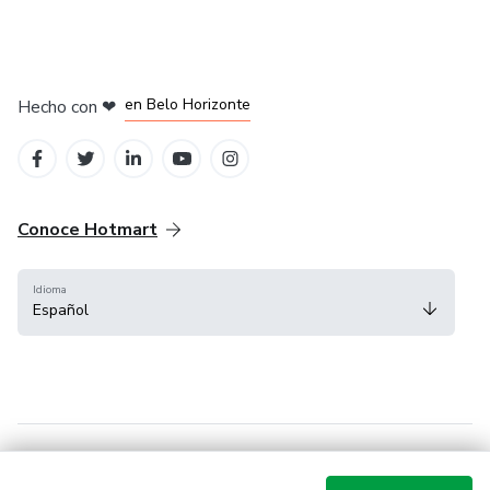
en Ciudad de México
en Bogotá
en Amsterdam
en Madrid
en Belo Horizonte
Hecho con
❤
Conoce Hotmart
Idioma
Español
FAQ
Términos
Privacidad
Cookies