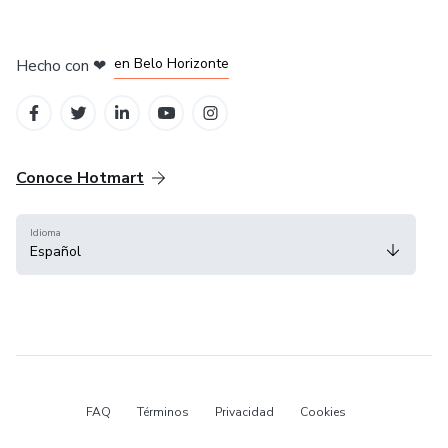
en Ciudad de México
en Bogotá
en Amsterdam
en Madrid
en Belo Horizonte
Hecho con
❤
Conoce Hotmart
Idioma
Español
FAQ
Términos
Privacidad
Cookies