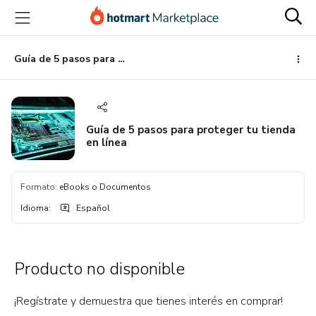
Ir
Ir
Ir
al
a
al
contenido
la
pie
principal
página
de
Guía de 5 pasos para proteger tu tienda en línea
de
página
pago
Guía de 5 pasos para proteger tu tienda
en línea
Formato
:
eBooks o Documentos
Idioma
:
Español
Producto no disponible
¡Regístrate y demuestra que tienes interés en comprar!