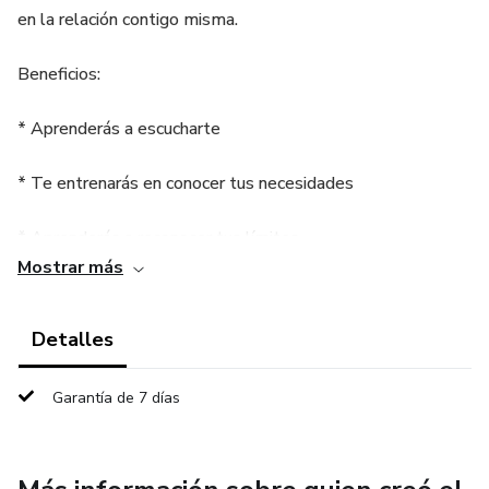
en la relación contigo misma.
Beneficios:
* Aprenderás a escucharte
* Te entrenarás en conocer tus necesidades
* Aprenderás a reconocer tus límites
Mostrar más
* Descubrirás muchas actividades para empezar a ponerte
como prioridad
Detalles
* Adquirirás la base para el trabajo interior de hoy en
Garantía de 7 días
adelante.