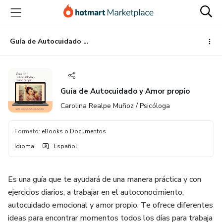
Ir
Ir
Ir
al
a
al
contenido
la
pie
principal
página
de
Guía de Autocuidado y Amor propio
de
página
pago
Guía de Autocuidado y Amor propio
Carolina Realpe Muñoz / Psicóloga
Formato
:
eBooks o Documentos
Idioma
:
Español
Es una guía que te ayudará de una manera práctica y con
ejercicios diarios, a trabajar en el autoconocimiento,
autocuidado emocional y amor propio. Te ofrece diferentes
ideas para encontrar momentos todos los días para trabaja