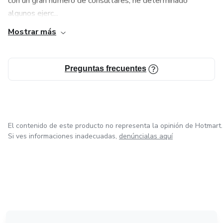
con un gran número de consultares, he determinado
algunos ejerc...
Mostrar más
Preguntas frecuentes
El contenido de este producto no representa la opinión de Hotmart.
Si ves informaciones inadecuadas,
denúncialas aquí
en Ciudad de México
en Bogotá
en Amsterdam
en Madrid