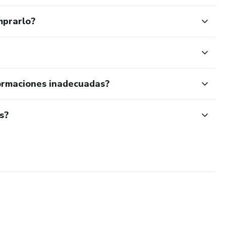
mprarlo?
ormaciones inadecuadas?
s?