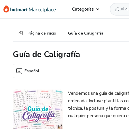
Ir
Ir
Ir
Categorías
al
a
al
contenido
la
pie
principal
página
de
Página de inicio
Guía de Caligrafía
de
página
pago
Guía de Caligrafía
Español
Vendemos una guía de caligrafí
ordenada. Incluye plantillas co
técnica, la postura y la forma 
cualquier persona que quiera 