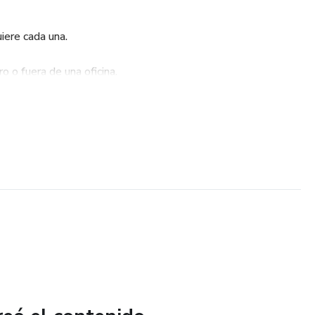
uiere cada una.
o o fuera de una oficina.
 la licenciatura.
 en el proceso!