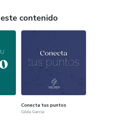
programas de televisión, radio y podcasts. Entre ellos
 este contenido
zano.
Conecta tus puntos
Gilda García