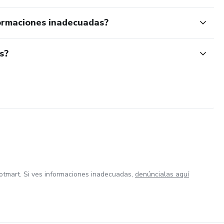
ormaciones inadecuadas?
s?
otmart. Si ves informaciones inadecuadas,
denúncialas aquí