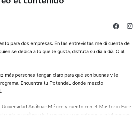
reó el contenido
ento para dos empresas. En las entrevistas me di cuenta de
en se dedica a lo que le gusta, disfruta su día a día. O al
ez más personas tengan claro para qué son buenas y le
programa, Encuentra tu Potencial, donde mezclo
.
a Universidad Anáhuac México y cuento con el Master in Face
lizada en análisis de la escritura con enfoque a inteligencias
or César Lozano.
n personas desde los 10 hasta los 84 años de edad.