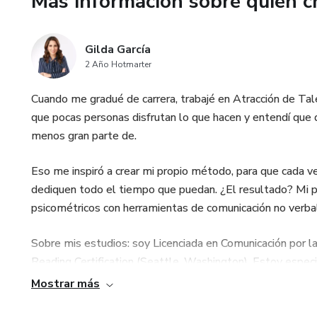
Más información sobre quien c
Gilda García
2 Año Hotmarter
Cuando me gradué de carrera, trabajé en Atracción de Tal
que pocas personas disfrutan lo que hacen y entendí que qui
menos gran parte de.
Eso me inspiró a crear mi propio método, para que cada v
dediquen todo el tiempo que puedan. ¿El resultado? Mi 
psicométricos con herramientas de comunicación no verbal
Sobre mis estudios: soy Licenciada en Comunicación por l
Reading Certification (Seattle, Washington). Estoy especia
múltiples y certificada en El Arte de Hablar en Público, p
Mostrar más
Desde 2019 soy orientadora vocacional y he trabajado co