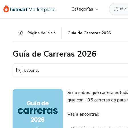
Ir
Ir
Ir
Categorías
al
a
al
contenido
la
pie
principal
página
de
Página de inicio
Guía de Carreras 2026
de
página
pago
Guía de Carreras 2026
Español
Si no sabes qué carrera estudi
guía con +35 carreras es para t
Vas a encontrar: