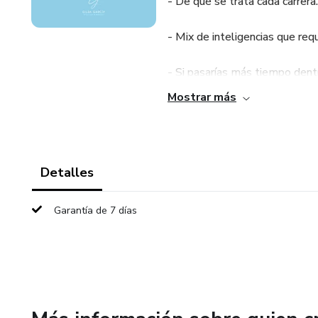
- De qué se trata cada carrera.
- Mix de inteligencias que req
- Si pasarías más tiempo dentr
Mostrar más
- Área de preparatoria acorde a
- Campo laboral.
Detalles
¡Estoy lista para acompañarte
Garantía de 7 días