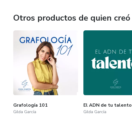
También soy conferencista y he participado en diferentes 
Otros productos de quien creó
destacan Sale el Sol y Por el Placer de Vivir, de César Lo
Grafología 101
El ADN de tu talento
Gilda García
Gilda García