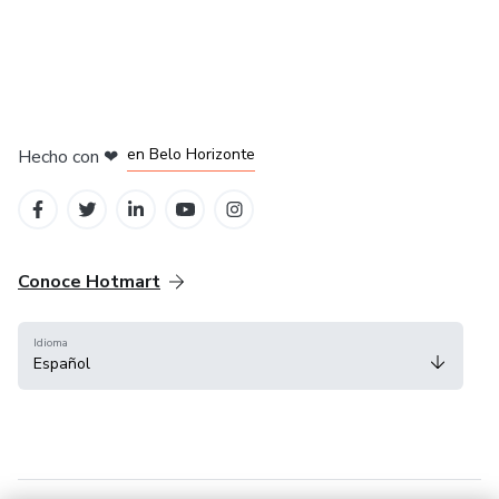
en Ciudad de México
en Bogotá
en Amsterdam
en Madrid
en Belo Horizonte
Hecho con
❤
Conoce Hotmart
Idioma
Español