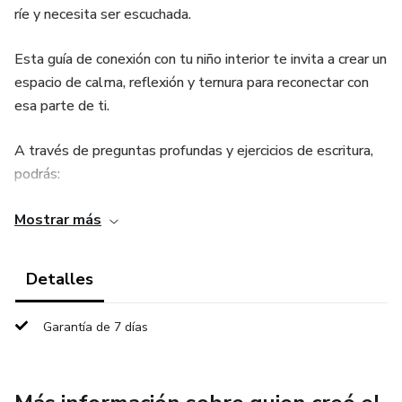
ríe y necesita ser escuchada.
Esta guía de conexión con tu niño interior te invita a crear un
espacio de calma, reflexión y ternura para reconectar con
esa parte de ti.
A través de preguntas profundas y ejercicios de escritura,
podrás:
✨ Recordar los momentos que te daban alegría.
Mostrar más
💛 Reconocer lo que necesitabas escuchar o sentir.
Detalles
🎨 Despertar tu creatividad sin miedo al juicio.
Garantía de 7 días
🌿 Sanar con compasión las heridas de la infancia.
La guía incluye páginas imprimibles organizadas en cuatro