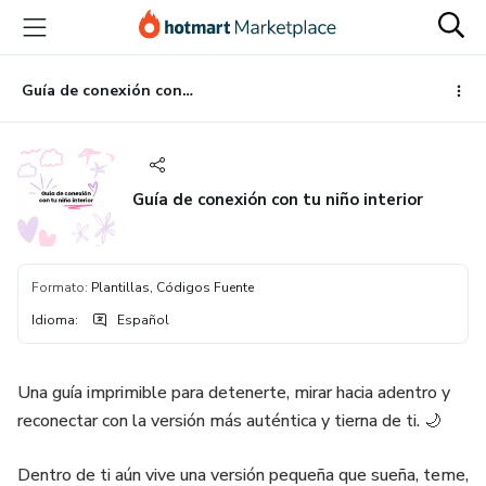
Ir
Ir
Ir
al
a
al
contenido
la
pie
principal
página
de
Guía de conexión con tu niño interior
de
página
pago
Guía de conexión con tu niño interior
Formato
:
Plantillas, Códigos Fuente
Idioma
:
Español
Una guía imprimible para detenerte, mirar hacia adentro y
reconectar con la versión más auténtica y tierna de ti. 🌙
Dentro de ti aún vive una versión pequeña que sueña, teme,