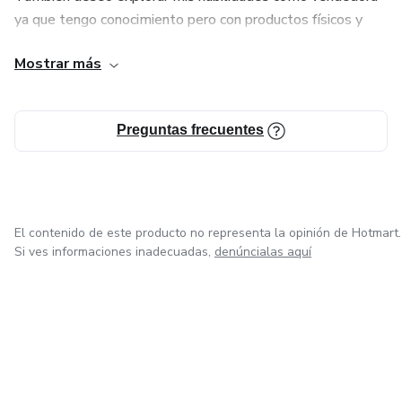
ya que tengo conocimiento pero con productos físicos y
nunca me había atrevido a hacerlo con productos digitales.
Mostrar más
Preguntas frecuentes
El contenido de este producto no representa la opinión de Hotmart.
Si ves informaciones inadecuadas,
denúncialas aquí
en Bogotá
en Amsterdam
en Madrid