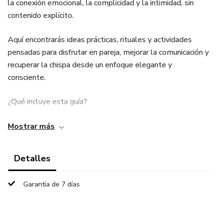
la conexión emocional, la complicidad y la intimidad, sin
contenido explícito.
Aquí encontrarás ideas prácticas, rituales y actividades
pensadas para disfrutar en pareja, mejorar la comunicación y
recuperar la chispa desde un enfoque elegante y
consciente.
¿Qué incluye esta guía?
1. Planes íntimos y económicos para hacer en pareja
Mostrar más
2. Ejercicios de conexión emocional
Detalles
3. Ideas para romper la rutina sin presión ni tabúes
Garantía de 7 días
4. Actividades que fortalecen la confianza y el vínculo