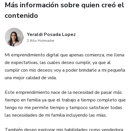
5. Un enfoque respetuoso, romántico y adulto
Más información sobre quien creó el
contenido
¿Para quién es?
• Parejas que quieren reconectar
Yeraldi Posada Lopez
2 Año Hotmarter
• Personas que desean mejorar su vida afectiva
Mi emprendimiento digital que apenas comienza, me llena
• Relaciones nuevas o de larga duración
de expectativas, las cuales deseo cumplir, ya que al
cumplir con mis deseos voy a poder brindarle a mi pequeña
• Adultos que buscan intimidad sin vulgaridad
una mejor calidad de vida.
Este emprendimiento nace de la necesidad de pasar más
tiempo en familia ya que el trabajo a tiempo completo que
tengo no me permite tiempo y tampoco satisfacer todas
las necesidades de mi familia incluyendo las mías.
También deseo explorar mis habilidades como vendedora