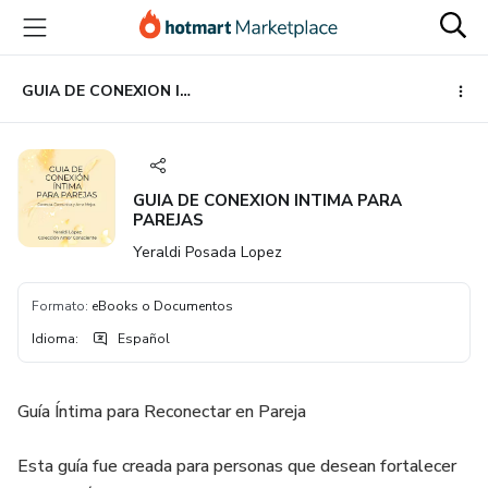
Ir
Ir
Ir
al
a
al
contenido
la
pie
principal
página
de
GUIA DE CONEXION INTIMA PARA PAREJAS
de
página
pago
GUIA DE CONEXION INTIMA PARA
PAREJAS
Yeraldi Posada Lopez
Formato
:
eBooks o Documentos
Idioma
:
Español
Guía Íntima para Reconectar en Pareja
Esta guía fue creada para personas que desean fortalecer