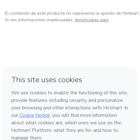
El contenido de este producto no representa la opinión de Hotmart.
Si ves informaciones inadecuadas,
denúncialas aquí
en Bogotá
en Amsterdam
en Madrid
en Ciudad de México
Hecho con
❤
en Belo Horizonte
Conoce Hotmart
Idioma
Español