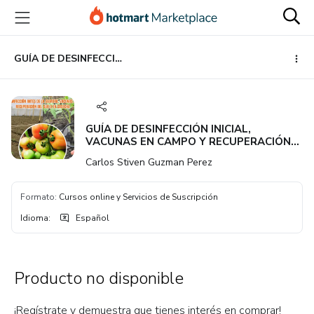
Ir
Ir
Ir
al
a
al
contenido
la
pie
principal
página
de
GUÍA DE DESINFECCIÓN INICIAL, VACUNAS EN CAMPO Y RECUPERACIÓN DEL SUELO EN COSECHA
de
página
pago
GUÍA DE DESINFECCIÓN INICIAL,
VACUNAS EN CAMPO Y RECUPERACIÓN
DEL SUELO EN COSECHA
Carlos Stiven Guzman Perez
Formato
:
Cursos online y Servicios de Suscripción
Idioma
:
Español
Producto no disponible
¡Regístrate y demuestra que tienes interés en comprar!