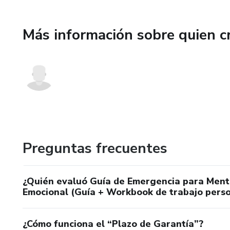
Nuestro enfoque es rápido, e
recuperar su paz mental de in
Más información sobre quien c
Aprenderás a poner límites sal
recuperar el control de tu bie
falta de concentración. Es hor
empezar a cuidar de ti mismo 
Descubre cómo puedes transfo
comenzando hoy mismo!!
Preguntas frecuentes
¿Quién evaluó Guía de Emergencia para Ment
Emocional (Guía + Workbook de trabajo pers
¿Cómo funciona el “Plazo de Garantía”?