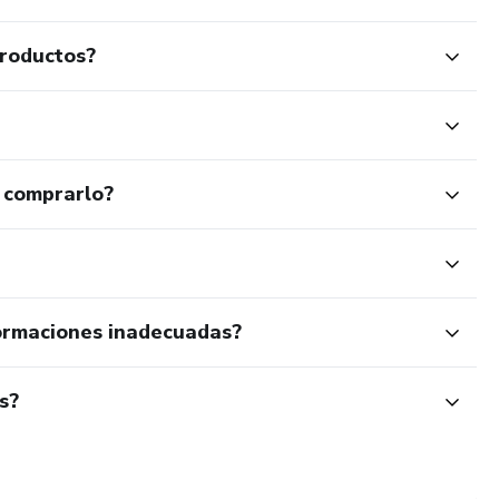
productos?
 comprarlo?
ormaciones inadecuadas?
s?