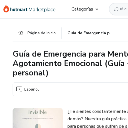
Ir
Ir
Ir
Categorías
al
a
al
contenido
la
pie
principal
página
de
Página de inicio
Guía de Emergencia para Mentes Saturadas: Libérate del Agotamiento Emocional (Guía + Workbook de trabajo personal)
de
página
pago
Guía de Emergencia para Mente
Agotamiento Emocional (Guía 
personal)
Español
¿Te sientes constantemente a
demás? Nuestra guía práctica
para personas que sufren de s