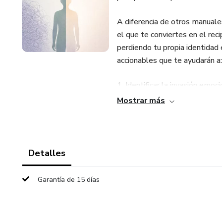
A diferencia de otros manuale
el que te conviertes en el reci
perdiendo tu propia identidad
accionables que te ayudarán a:
1. Identificar la invasión emo
Mostrar más
2. Desactivar la culpa que surge
3. Aplicar ejercicios de 'emer
Detalles
Esta solución es ideal para m
disponibles para los demás, d
Garantía de 15 días
Si te identificas como una pe
emocional de tu entorno pero si