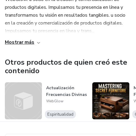
productos digitales. Impulsamos tu presencia en línea y
transformamos tu visión en resultados tangibles. u socio
en la creación y comercialización de productos digitales.
Impulsamos tu presencia en línea y trans...
Mostrar más
Otros productos de quien creó este
contenido
Actualización
M
Frecuencias Divinas
F
WebGlow
Espiritualidad