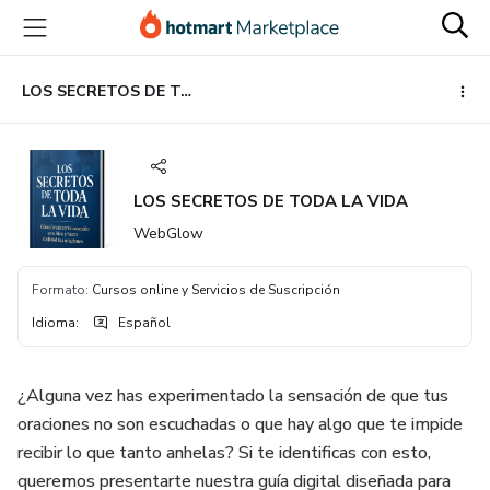
Ir
Ir
Ir
al
a
al
contenido
la
pie
principal
página
de
LOS SECRETOS DE TODA LA VIDA
de
página
pago
LOS SECRETOS DE TODA LA VIDA
WebGlow
Formato
:
Cursos online y Servicios de Suscripción
Idioma
:
Español
¿Alguna vez has experimentado la sensación de que tus
oraciones no son escuchadas o que hay algo que te impide
recibir lo que tanto anhelas? Si te identificas con esto,
queremos presentarte nuestra guía digital diseñada para