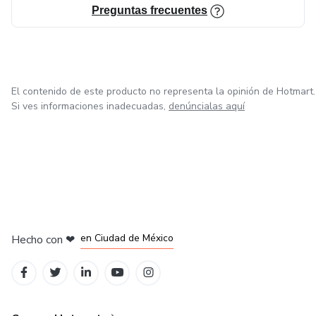
Preguntas frecuentes
El contenido de este producto no representa la opinión de Hotmart.
Si ves informaciones inadecuadas,
denúncialas aquí
en Bogotá
en Amsterdam
en Madrid
en Ciudad de México
Hecho con
❤
en Belo Horizonte