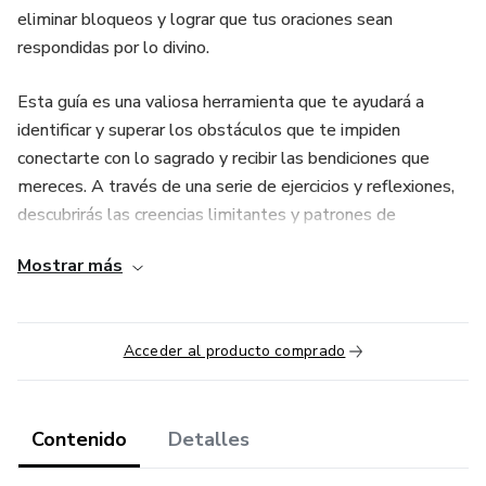
eliminar bloqueos y lograr que tus oraciones sean
respondidas por lo divino.
Esta guía es una valiosa herramienta que te ayudará a
identificar y superar los obstáculos que te impiden
conectarte con lo sagrado y recibir las bendiciones que
mereces. A través de una serie de ejercicios y reflexiones,
descubrirás las creencias limitantes y patrones de
pensamiento que te alejan de tus objetivos, y aprenderás a
Mostrar más
transformarlos en pensamientos positivos y en sintonía
con tu fe.
Acceder al producto comprado
No importa cuál sea tu religión o creencia, esta guía está
diseñada para brindarte apoyo. Si estás listo para dejar
atrás la incertidumbre y la desesperación, y dar paso a la
confianza y la gratitud, ¡esta guía es la herramienta que
Contenido
Detalles
estabas buscando! Descárgala ahora mismo y comienza a