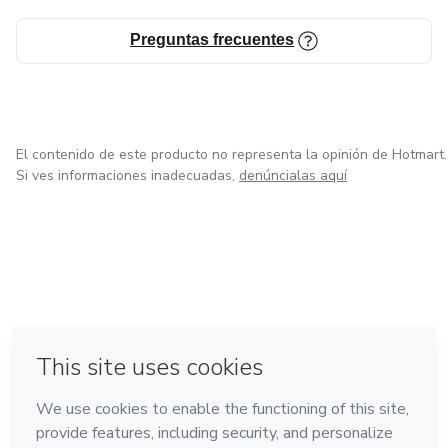
Preguntas frecuentes
El contenido de este producto no representa la opinión de Hotmart.
Si ves informaciones inadecuadas,
denúncialas aquí
en Ciudad de México
en Bogotá
en Amsterdam
en Madrid
en Belo Horizonte
Hecho con
❤