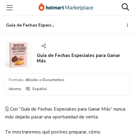
Ir
Ir
Ir
al
a
al
contenido
la
pie
principal
página
de
Guía de Fechas Especiales para Ganar Más
de
página
pago
Guía de Fechas Especiales para Ganar
Más
Formato
:
eBooks o Documentos
Idioma
:
Español
🗓️ Con “Guía de Fechas Especiales para Ganar Más” nunca
más dejarás pasar una oportunidad de venta.
Te mostraremos qué postres preparar, cómo