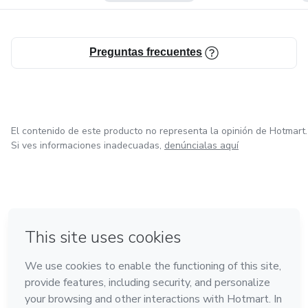
Preguntas frecuentes
El contenido de este producto no representa la opinión de Hotmart.
Si ves informaciones inadecuadas,
denúncialas aquí
en Bogotá
en Amsterdam
en Madrid
en Ciudad de México
Hecho con
❤
en Belo Horizonte