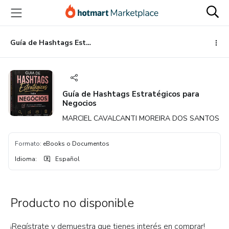
Ir
Ir
Ir
al
a
al
contenido
la
pie
principal
página
de
Guía de Hashtags Estratégicos para Negocios
de
página
pago
Guía de Hashtags Estratégicos para
Negocios
MARCIEL CAVALCANTI MOREIRA DOS SANTOS
Formato
:
eBooks o Documentos
Idioma
:
Español
Producto no disponible
¡Regístrate y demuestra que tienes interés en comprar!