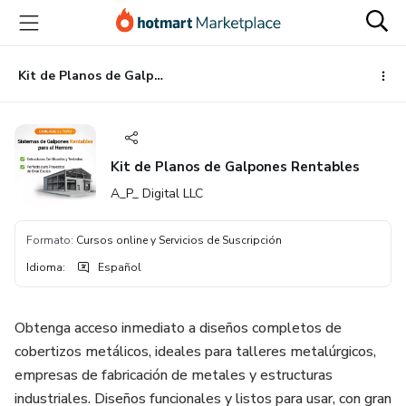
Ir
Ir
Ir
al
a
al
contenido
la
pie
principal
página
de
Kit de Planos de Galpones Rentables
de
página
pago
Kit de Planos de Galpones Rentables
A_P_ Digital LLC
Formato
:
Cursos online y Servicios de Suscripción
Idioma
:
Español
Obtenga acceso inmediato a diseños completos de
cobertizos metálicos, ideales para talleres metalúrgicos,
empresas de fabricación de metales y estructuras
industriales. Diseños funcionales y listos para usar, con gran