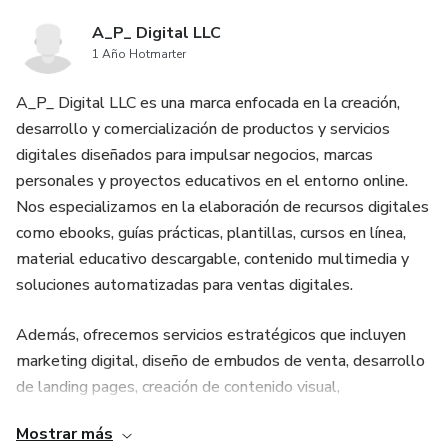
A_P_ Digital LLC
1 Año Hotmarter
A_P_ Digital LLC es una marca enfocada en la creación,
desarrollo y comercialización de productos y servicios
digitales diseñados para impulsar negocios, marcas
personales y proyectos educativos en el entorno online.
Nos especializamos en la elaboración de recursos digitales
como ebooks, guías prácticas, plantillas, cursos en línea,
material educativo descargable, contenido multimedia y
soluciones automatizadas para ventas digitales.
Además, ofrecemos servicios estratégicos que incluyen
marketing digital, diseño de embudos de venta, desarrollo
de landing pages, creación de contenido visual,
implementación de sistemas de monetización y asesoría
Mostrar más
en productos digitales. Nuestro objetivo es brindar