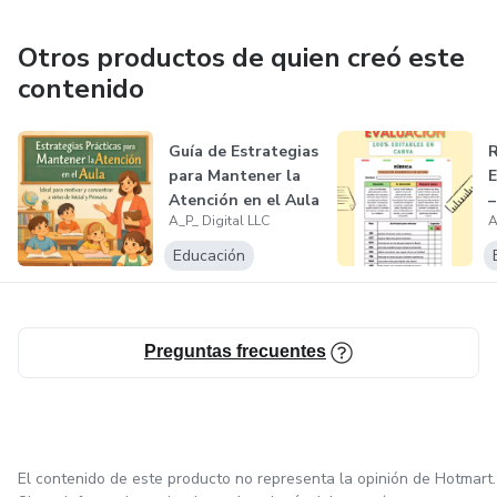
herramientas modernas, accesibles y orientadas a
resultados, ayudando a emprendedores y creadores a
Otros productos de quien creó este
transformar ideas en activos digitales rentables mediante
contenido
soluciones innovadoras y fáciles de implementar.
Guía de Estrategias
R
para Mantener la
E
Atención en el Aula
–
A_P_ Digital LLC
A
Educación
Preguntas frecuentes
El contenido de este producto no representa la opinión de Hotmart.