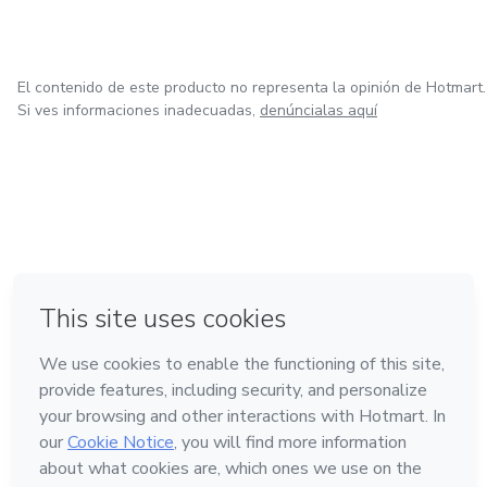
El contenido de este producto no representa la opinión de Hotmart.
Si ves informaciones inadecuadas,
denúncialas aquí
en Bogotá
en Amsterdam
en Madrid
en Ciudad de México
Hecho con
❤
en Belo Horizonte
Conoce Hotmart