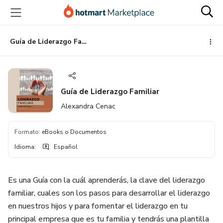
Ir
Ir
Ir
al
a
al
contenido
la
pie
principal
página
de
Guía de Liderazgo Familiar
de
página
pago
Guía de Liderazgo Familiar
Alexandra Cenac
Formato
:
eBooks o Documentos
Idioma
:
Español
Es una Guía con la cuál aprenderás, la clave del liderazgo
familiar, cuales son los pasos para desarrollar el liderazgo
en nuestros hijos y para fomentar el liderazgo en tu
principal empresa que es tu familia y tendrás una plantilla