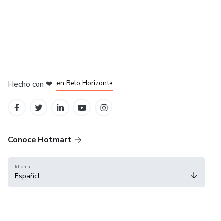
en Ciudad de México
en Bogotá
en Amsterdam
en Madrid
en Belo Horizonte
Hecho con
❤
Conoce Hotmart
Idioma
Español