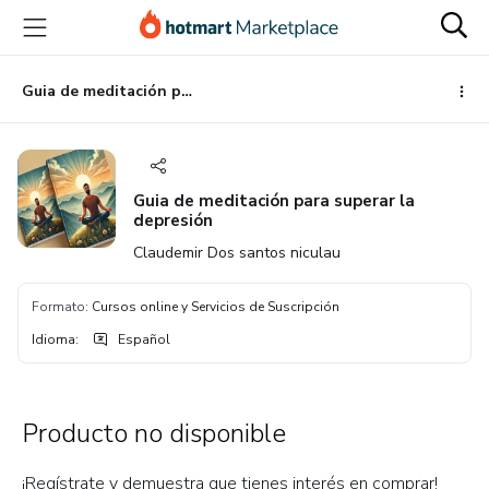
Ir
Ir
Ir
al
a
al
contenido
la
pie
principal
página
de
Guia de meditación para superar la depresión
de
página
pago
Guia de meditación para superar la
depresión
Claudemir Dos santos niculau
Formato
:
Cursos online y Servicios de Suscripción
Idioma
:
Español
Producto no disponible
¡Regístrate y demuestra que tienes interés en comprar!