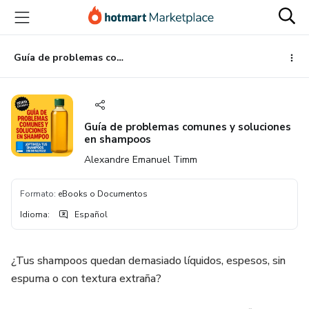
Ir
Ir
Ir
al
a
al
contenido
la
pie
principal
página
de
Guía de problemas comunes y soluciones en shampoos
de
página
pago
Guía de problemas comunes y soluciones
en shampoos
Alexandre Emanuel Timm
Formato
:
eBooks o Documentos
Idioma
:
Español
¿Tus shampoos quedan demasiado líquidos, espesos, sin
espuma o con textura extraña?