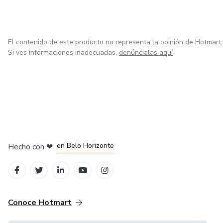
El contenido de este producto no representa la opinión de Hotmart.
Si ves informaciones inadecuadas,
denúncialas aquí
en Ciudad de México
en Bogotá
en Amsterdam
en Madrid
en Belo Horizonte
Hecho con
❤
Conoce Hotmart