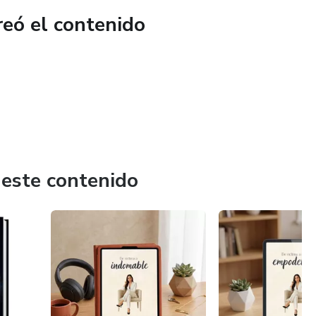
la Alimentación Complementaria
reó el contenido
an acompañar esta etapa con confianza, seguridad y recetas
.
primible · Uso ilimitado
 este contenido