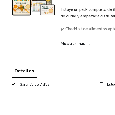
Incluye un pack completo de 
de dudar y empezar a disfruta
✔️ Checklist de alimentos apt
✔️ Guía de cortes seguros es
Mostrar más
✔️ Guía de cocción de aliment
✔️ Productos y utensilios re
Detalles
✔️ Recetario completo para b
Garantía de 7 días
Estu
✔️ Guía de introducción de al
✔️ Ejemplos de platos balan