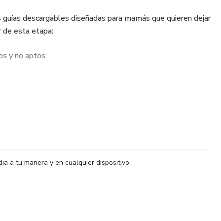
8 guías descargables diseñadas para mamás que quieren dejar
r de esta etapa:
os y no aptos
tilo BLW
os
comendados
ebés
dia a tu manera y en cualquier dispositivo
imentos
ceados