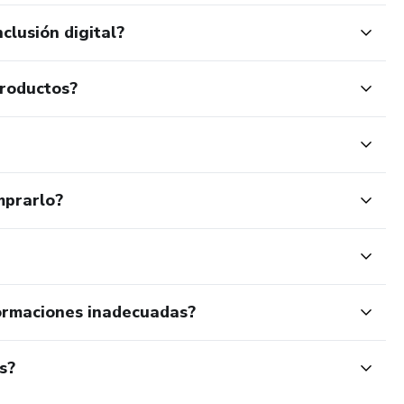
clusión digital?
productos?
mprarlo?
ormaciones inadecuadas?
s?