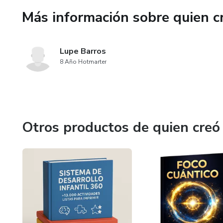
✔️ Menú ejemplo para iniciar 
Más información sobre quien c
Perfecto para mamás que dese
prácticas que su bebé amará 
Lupe Barros
8 Año Hotmarter
Acceso inmediato · Formato im
Otros productos de quien creó