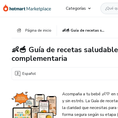
Ir
Ir
Ir
Categorías
al
a
al
contenido
la
pie
principal
página
de
Página de inicio
👶🥣 Guía de recetas saludables para la alimentación complementaria
de
página
pago
👶🥣 Guía de recetas saludable
complementaria
Español
Acompaña a tu bebé 👶💛 en su
y sin estrés. La Guía de rece
la claridad que necesitas para
forma segura según su etapa 