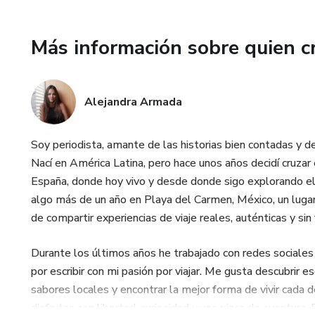
✅ Recomendaciones para disfru
✅ Las playas más bonitas de S
Más información sobre quien c
✅ Ideal para viajes en coche, 
Alejandra Armada
🎒 Perfecta para aventureros 
Transforma tu viaje en una ex
Soy periodista, amante de las historias bien contadas y d
rincones que no salen en los t
Nací en América Latina, pero hace unos años decidí cruzar
España, donde hoy vivo y desde donde sigo explorando el m
👉 Si sueñas con un viaje dife
algo más de un año en Playa del Carmen, México, un lug
esta guía es tu mejor compañe
de compartir experiencias de viaje reales, auténticas y sin f
Durante los últimos años he trabajado con redes sociales
por escribir con mi pasión por viajar. Me gusta descubrir 
sabores locales y encontrar la mejor forma de vivir cada d
disfrutan con libertad, curiosidad y una pizca de aventura.