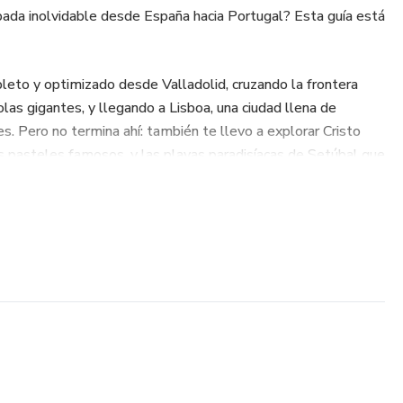
ada inolvidable desde España hacia Portugal? Esta guía está
pleto y optimizado desde Valladolid, cruzando la frontera
olas gigantes, y llegando a Lisboa, una ciudad llena de
bles. Pero no termina ahí: también te llevo a explorar Cristo
us pasteles famosos, y las playas paradisíacas de Setúbal que
uía?
das recomendadas
y experiencias personales
 y cómo ahorrar en el camino