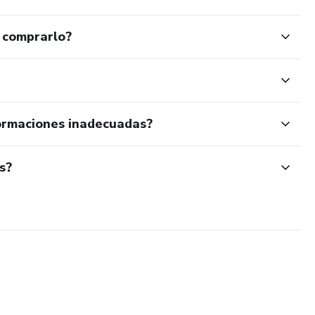
 comprarlo?
ormaciones inadecuadas?
s?