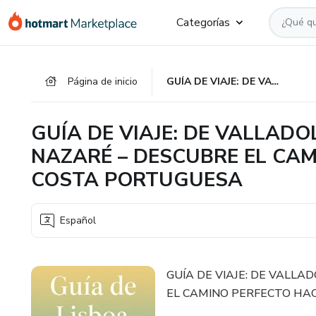
Ir
Ir
Ir
Categorías
al
a
al
contenido
la
pie
principal
página
de
Página de inicio
GUÍA DE VIAJE: DE VALLADOLID A LISBOA PASANDO POR NAZARÉ – DESCUBRE EL CAMINO PERFECTO HACIA LA COSTA PORTUGUESA
de
página
pago
GUÍA DE VIAJE: DE VALLAD
NAZARÉ – DESCUBRE EL CAM
COSTA PORTUGUESA
Español
GUÍA DE VIAJE: DE VALL
EL CAMINO PERFECTO HAC