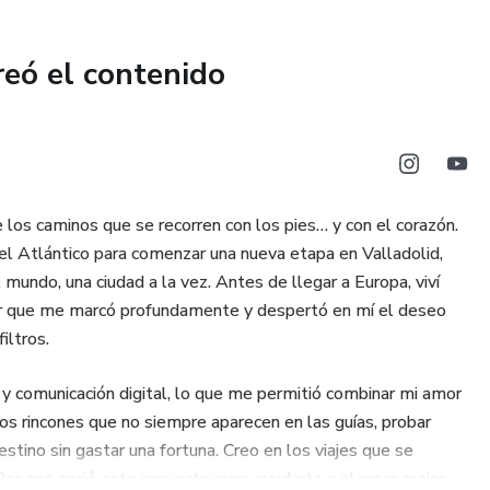
tar lo mejor de Lisboa sin prisas
etúbal: cómo llegar, cuándo ir y qué llevar
reó el contenido
escapadas en pareja, familia o amigos
que quieren más que una guía básica.
periencia única, evitando errores comunes y descubriendo
e los caminos que se recorren con los pies… y con el corazón.
ípicos blogs de turismo.
 el Atlántico para comenzar una nueva etapa en Valladolid,
undo, una ciudad a la vez. Antes de llegar a Europa, viví
rente, bien organizado y lleno de momentos inolvidables,
ar que me marcó profundamente y despertó en mí el deseo
ra de ruta.
iltros.
 y comunicación digital, lo que me permitió combinar mi amor
esos rincones que no siempre aparecen en las guías, probar
estino sin gastar una fortuna. Creo en los viajes que se
 Por eso nació este proyecto: para ayudarte a planear mejor,