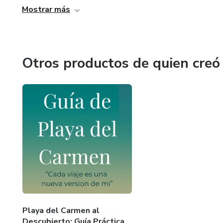
viajar más ligero y vivir cada lugar como si ya fuera parte de
Mostrar más
Otros productos de quien creó
Playa del Carmen al
Descubierto: Guía Práctica