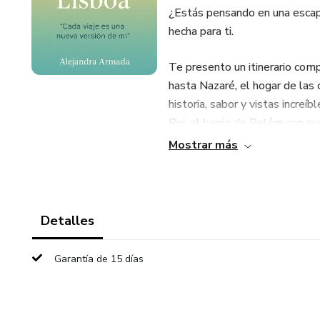
¿Estás pensando en una escap
hecha para ti.
Te presento un itinerario com
hasta Nazaré, el hogar de las 
historia, sabor y vistas increí
Rei, el barrio de Belém con s
pocos turistas conocen.
Mostrar más
🌟 ¿Qué encontrarás en esta g
✅ Rutas detalladas con para
Detalles
✅ Consejos locales, secretos 
Garantía de 15 días
✅ Dónde comer, dónde aparcar