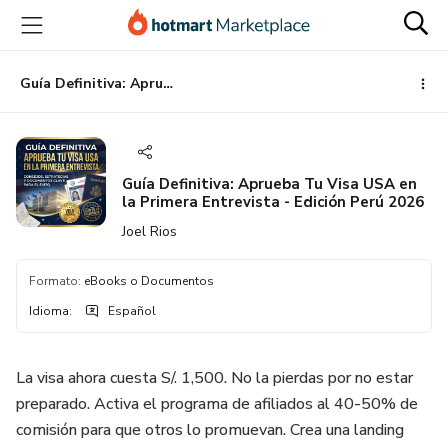
Ir
Ir
Ir
al
a
al
contenido
la
pie
principal
página
de
Guía Definitiva: Aprueba Tu Visa USA en la Primera Entrevista - Edición Perú 2026
de
página
pago
Guía Definitiva: Aprueba Tu Visa USA en
la Primera Entrevista - Edición Perú 2026
Joel Rios
Formato
:
eBooks o Documentos
Idioma
:
Español
La visa ahora cuesta S/. 1,500. No la pierdas por no estar
preparado. Activa el programa de afiliados al 40-50% de
comisión para que otros lo promuevan. Crea una landing