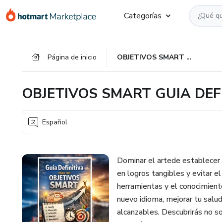
Ir
Ir
Ir
Categorías
al
a
al
contenido
la
pie
principal
página
de
Página de inicio
OBJETIVOS SMART GUIA DEFINITIVA
de
página
pago
OBJETIVOS SMART GUIA DEF
Español
Dominar el artede establecer 
en logros tangibles y evitar e
herramientas y el conocimiento
nuevo idioma, mejorar tu salud
alcanzables. Descubrirás no s