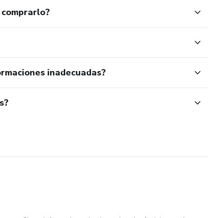
 comprarlo?
ormaciones inadecuadas?
s?