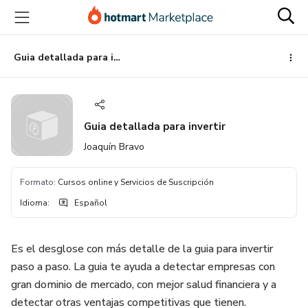
Ir
Ir
Ir
al
a
al
contenido
la
pie
principal
página
de
Guia detallada para invertir
de
página
pago
Guia detallada para invertir
Joaquín Bravo
Formato
:
Cursos online y Servicios de Suscripción
Idioma
:
Español
Es el desglose con más detalle de la guia para invertir
paso a paso. La guia te ayuda a detectar empresas con
gran dominio de mercado, con mejor salud financiera y a
detectar otras ventajas competitivas que tienen.