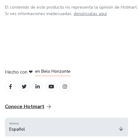
El contenido de este producto no representa la opinión de Hotmart.
Si ves informaciones inadecuadas,
denúncialas aquí
en Ciudad de México
en Bogotá
en Amsterdam
en Madrid
en Belo Horizonte
Hecho con
❤
Conoce Hotmart
Idioma
Español