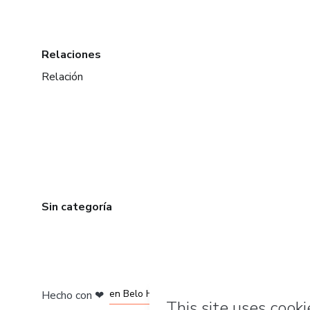
Relaciones
Relación
Sin categoría
en Ciudad de México
en Bogotá
en Amsterdam
en Madrid
en Belo Horizonte
Hecho con
❤