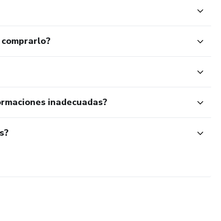
 comprarlo?
ormaciones inadecuadas?
s?