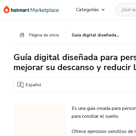
Ir
Ir
Ir
Categorías
al
a
al
contenido
la
pie
principal
página
de
Página de inicio
Guía digital diseñada para personas en Colombia que desean mejorar su descanso y reducir la ansiedad.
de
página
pago
Guía digital diseñada para pe
mejorar su descanso y reducir 
Español
Es una guía creada para perso
para conciliar el sueño.
Ofrece ejercicios sencillos de 