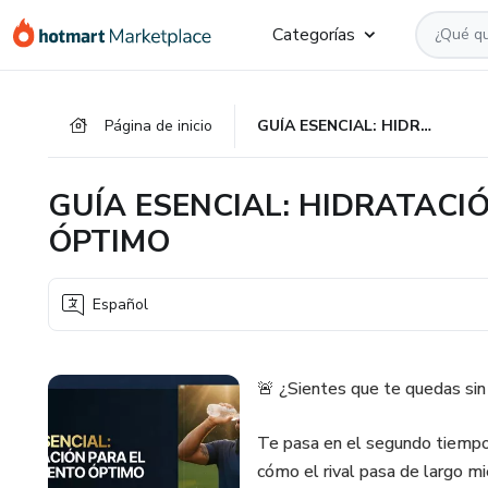
Ir
Ir
Ir
Categorías
al
a
al
contenido
la
pie
principal
página
de
Página de inicio
GUÍA ESENCIAL: HIDRATACIÓN PARA EL RENDIMIENTO ÓPTIMO
de
página
pago
GUÍA ESENCIAL: HIDRATACI
ÓPTIMO
Español
🚨 ¿Sientes que te quedas si
Te pasa en el segundo tiempo
cómo el rival pasa de largo mi