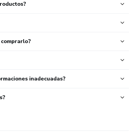
productos?
 comprarlo?
ormaciones inadecuadas?
s?