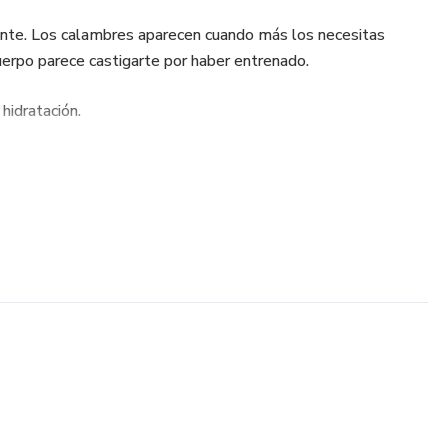
ente. Los calambres aparecen cuando más los necesitas
 cuerpo parece castigarte por haber entrenado.
 hidratación.
 amateur cometen el mismo error fatal: beber solo agua en
 cantidad incorrecta. Y eso cuesta rendimiento, recuperación