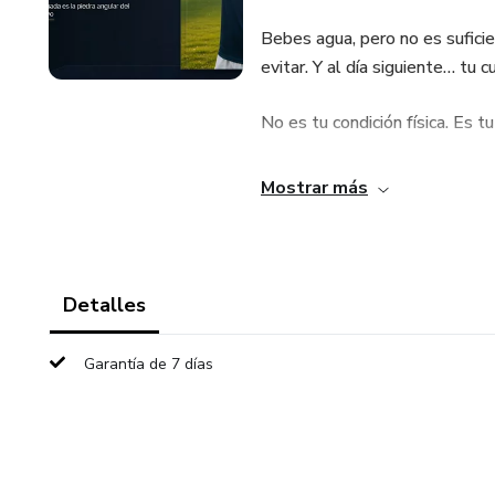
Bebes agua, pero no es sufici
evitar. Y al día siguiente… tu
No es tu condición física. Es tu
La mayoría de los deportistas
Mostrar más
el momento equivocado y en la
y, en muchos casos, lesiones.
Detalles
Garantía de 7 días