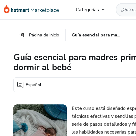
Ir
Ir
Ir
Categorías
al
a
al
contenido
la
pie
principal
página
de
Página de inicio
Guía esencial para madres primerizas: Técnicas efectivas para dormir al bebé
de
página
pago
Guía esencial para madres prim
dormir al bebé
Español
Este curso está diseñado esp
técnicas efectivas y sencillas 
serie de pasos detallados y fá
las habilidades necesarias pa