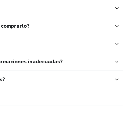
 comprarlo?
ormaciones inadecuadas?
s?