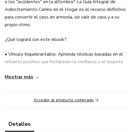
o los "accidentes" en la alfombra? La Guía Integral de
Adiestramiento Canino en el Hogar es el recurso definitivo
para convertir el caos en armonía, sin salir de casa y a su
propio ritmo.
¿Qué logrará con este ebook?
• Vínculo Inquebrantable: Aprenda técnicas basadas en el
refuerzo positivo que fortalecen la confianza y el respeto
mutuo.
Mostrar más
• Obediencia Real: Domine comandos esenciales (sentarse,
quieto, acudir al llamado) efectivos en situaciones del día a
día.
Acceder al producto comprado
• Solución de Problemas: Guía paso a paso para corregir
conductas destructivas, ansiedad por separación y saltos
Detalles
excesivos.