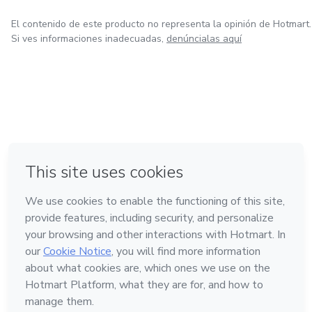
El contenido de este producto no representa la opinión de Hotmart.
Si ves informaciones inadecuadas,
denúncialas aquí
en Ciudad de México
en Bogotá
en Amsterdam
en Madrid
en Belo Horizonte
Hecho con
❤
Conoce Hotmart
Idioma
Español