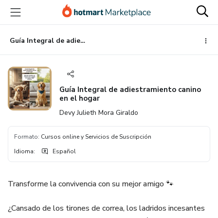
Ir
Ir
Ir
al
a
al
contenido
la
pie
principal
página
de
Guía Integral de adiestramiento canino en el hogar
de
página
pago
Guía Integral de adiestramiento canino
en el hogar
Devy Julieth Mora Giraldo
Formato
:
Cursos online y Servicios de Suscripción
Idioma
:
Español
Transforme la convivencia con su mejor amigo 🐾
¿Cansado de los tirones de correa, los ladridos incesantes