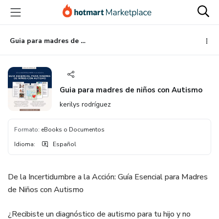
Ir
Ir
Ir
al
a
al
contenido
la
pie
principal
página
de
Guia para madres de niños con Autismo
de
página
pago
Guia para madres de niños con Autismo
kerilys rodríguez
Formato
:
eBooks o Documentos
Idioma
:
Español
De la Incertidumbre a la Acción: Guía Esencial para Madres
de Niños con Autismo
¿Recibiste un diagnóstico de autismo para tu hijo y no