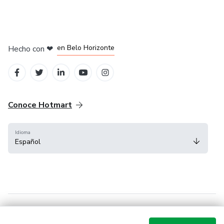
en Ciudad de México
en Bogotá
en Amsterdam
en Madrid
en Belo Horizonte
Hecho con
❤
Conoce Hotmart
Idioma
Español
FAQ
Términos
Privacidad
Cookies