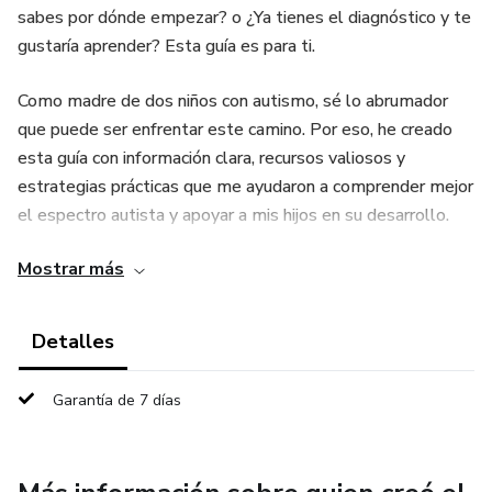
sabes por dónde empezar? o ¿Ya tienes el diagnóstico y te
gustaría aprender? Esta guía es para ti.
Como madre de dos niños con autismo, sé lo abrumador
que puede ser enfrentar este camino. Por eso, he creado
esta guía con información clara, recursos valiosos y
estrategias prácticas que me ayudaron a comprender mejor
el espectro autista y apoyar a mis hijos en su desarrollo.
Mostrar más
Este ebook es para ti si deseas:
Comprender mejor el autismo y los niveles de
Detalles
funcionamiento.
Garantía de 7 días
Conocer terapias recomendadas y opciones de apoyo.
Implementar estrategias en casa para reforzar las