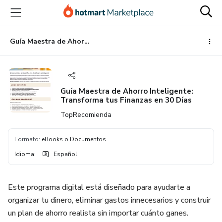
Ir
Ir
Ir
al
a
al
contenido
la
pie
principal
página
de
Guía Maestra de Ahorro Inteligente: Transforma tus Finanzas en 30 Días
de
página
pago
Guía Maestra de Ahorro Inteligente:
Transforma tus Finanzas en 30 Días
TopRecomienda
Formato
:
eBooks o Documentos
Idioma
:
Español
Este programa digital está diseñado para ayudarte a
organizar tu dinero, eliminar gastos innecesarios y construir
un plan de ahorro realista sin importar cuánto ganes.