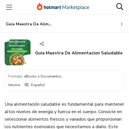
Ir
Ir
Ir
al
a
al
contenido
la
pie
principal
página
de
Guia Maestra De Alimentacion Saludable
de
página
pago
Guia Maestra De Alimentacion Saludable
Formato
:
eBooks o Documentos
Idioma
:
Español
Una alimentación saludable es fundamental para mantener
altos niveles de energía y fuerza en el cuerpo. Consiste en
seleccionar alimentos frescos y variados que proporcionan
los nutrientes esenciales que necesitamos a diario. Este