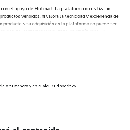
 con el apoyo de Hotmart. La plataforma no realiza un
 productos vendidos, ni valora la tecnicidad y experiencia de
un producto y su adquisición en la plataforma no puede ser
alidad del contenido y resultado, en ningún caso. Al
ra que conoce esta información. Los Términos y Políticas de
í, incluso antes de completar la compra.
dia a tu manera y en cualquier dispositivo