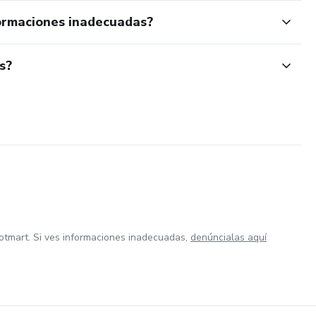
ormaciones inadecuadas?
s?
otmart. Si ves informaciones inadecuadas,
denúncialas aquí