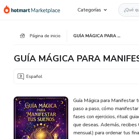
Ir
Ir
Ir
Categorías
al
a
al
contenido
la
pie
principal
página
de
Página de inicio
GUÍA MÁGICA PARA MANIFESTAR TUS SUEÑOS
de
página
pago
GUÍA MÁGICA PARA MANIFE
Español
Guía Mágica para Manifestar t
paso a paso, cómo manifestar c
fases con ejercicios, ritual gui
que deseas. Además, recibes 
mensual) para ordenar tus fin