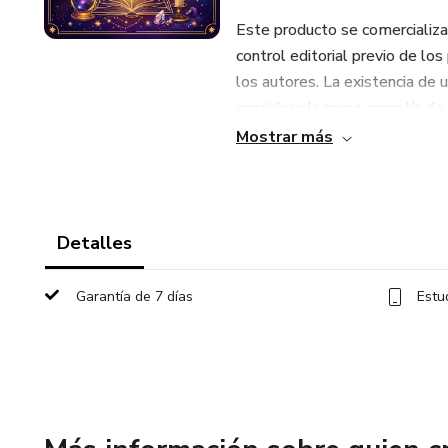
Este producto se comercializa
control editorial previo de los
los autores. La existencia de 
considerada como garantía de c
comprarlo, el comprador decla
Mostrar más
Hotmart se pueden acceder aqu
Detalles
Garantía de 7 días
Estu