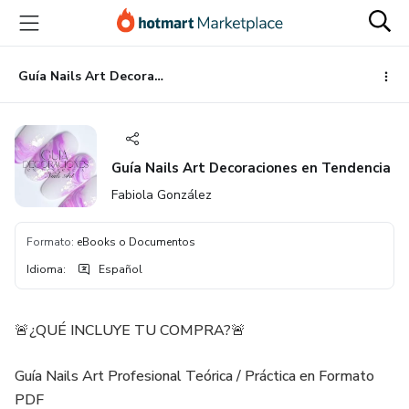
Ir
Ir
Ir
al
a
al
contenido
la
pie
principal
página
de
Guía Nails Art Decoraciones en Tendencia
de
página
pago
Guía Nails Art Decoraciones en Tendencia
Fabiola González
Formato
:
eBooks o Documentos
Idioma
:
Español
🚨¿QUÉ INCLUYE TU COMPRA?🚨
Guía Nails Art Profesional Teórica / Práctica en Formato
PDF