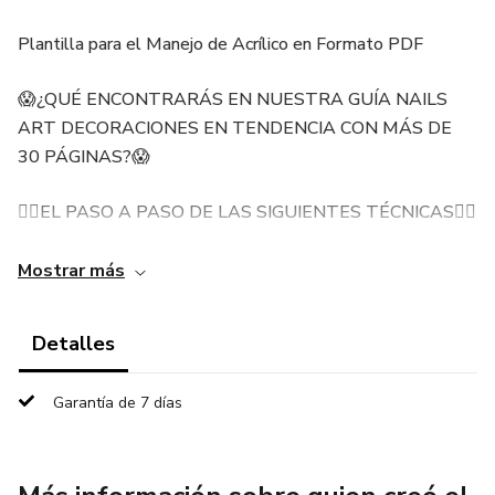
Plantilla para el Manejo de Acrílico en Formato PDF
😱¿QUÉ ENCONTRARÁS EN NUESTRA GUÍA NAILS
ART DECORACIONES EN TENDENCIA CON MÁS DE
30 PÁGINAS?😱
👇🏻EL PASO A PASO DE LAS SIGUIENTES TÉCNICAS👇🏻
- Aplicación del Efecto Espejo, Camaleón, Flake, Aurora,
Mostrar más
Holografíco, Azúcar, Piel de Dragón, Ojo de Gato, Plumón y
¡MUCHOS MÁS!
Detalles
- Aplicación del Blooming Gel
Garantía de 7 días
- Aplicación de Stickers y Tatto
- Aplicación del Efecto Humo con Acrílico