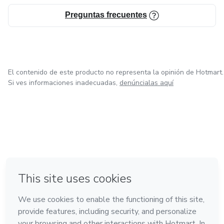
- Guía de Covers
Preguntas frecuentes
- Técnica de Limado
Y NO SOLO ESO😱 TE OBSEQUIAMOS PLANTILLA DE
El contenido de este producto no representa la opinión de Hotmart.
ARABESCOS DONDE PODRÁS REALIZAS TUS
Si ves informaciones inadecuadas,
denúncialas aquí
PRÁCTICAS SIN PROBLEMAS!
en Bogotá
en Amsterdam
en Madrid
en Ciudad de México
Hecho con
❤
en Belo Horizonte