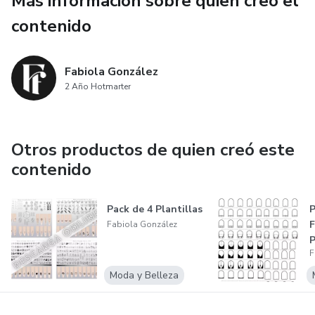
Más información sobre quien creó el
contenido
- Degradado con Esmalte en Gel
- Aplicación correcto de la Base Rubber y el Esmalte en
Fabiola González
Gel
2 Año Hotmarter
- Baby Glam
Otros productos de quien creó este
- Flores 3D
contenido
- Milk Bath
Pack de 4 Plantillas
P
F
- Arabescos
Fabiola González
F
- Fimos
Moda y Belleza
- Colorimetría