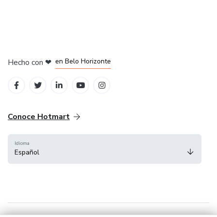
en Ciudad de México
en Bogotá
en Amsterdam
en Madrid
en Belo Horizonte
Hecho con
❤
Conoce Hotmart
Idioma
Español