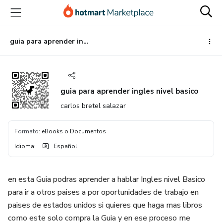
Ir
Ir
Ir
al
a
al
contenido
la
pie
principal
página
de
guia para aprender ingles nivel basico
de
página
pago
guia para aprender ingles nivel basico
carlos bretel salazar
Formato
:
eBooks o Documentos
Idioma
:
Español
en esta Guia podras aprender a hablar Ingles nivel Basico
para ir a otros paises a por oportunidades de trabajo en
paises de estados unidos si quieres que haga mas libros
como este solo compra la Guia y en ese proceso me