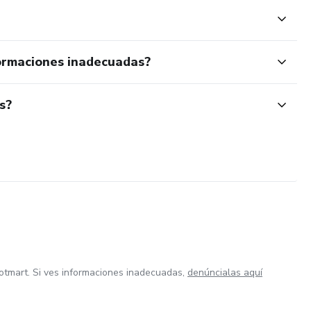
ormaciones inadecuadas?
s?
otmart. Si ves informaciones inadecuadas,
denúncialas aquí