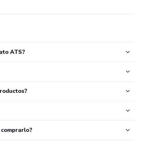
esentar tu experiencia
sos de reclutamiento actuales
ue podrás actualizar conforme avances profesionalmente
 inmediato.
mato ATS?
égica para presentarte de forma más competitiva en el
productos?
 comprarlo?