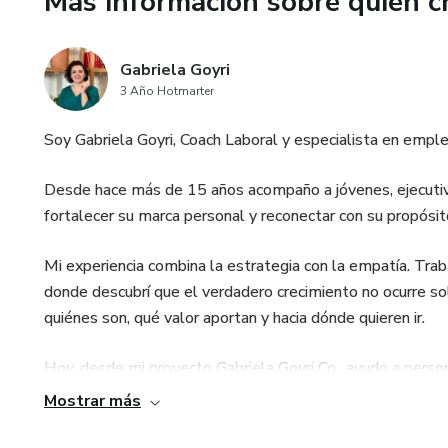
Más información sobre quien c
✔ Principios clave de estructu
✔ Guía paso a paso para constr
Gabriela Goyri
3 Año Hotmarter
Nombre y posicionamiento pro
Soy Gabriela Goyri, Coach Laboral y especialista en emplea
Datos de contacto
Desde hace más de 15 años acompaño a jóvenes, ejecutivos
Resumen profesional
fortalecer su marca personal y reconectar con su propósit
Experiencia laboral
Mi experiencia combina la estrategia con la empatía. Tra
donde descubrí que el verdadero crecimiento no ocurre so
Educación
quiénes son, qué valor aportan y hacia dónde quieren ir.
Habilidades
Hoy, desde mi proyecto Gabriela Goyri Co., ayudo a pers
un cambio laboral después de los 40, a recuperar la clarida
Mostrar más
Tecnologías y herramientas
brillar profesionalmente.