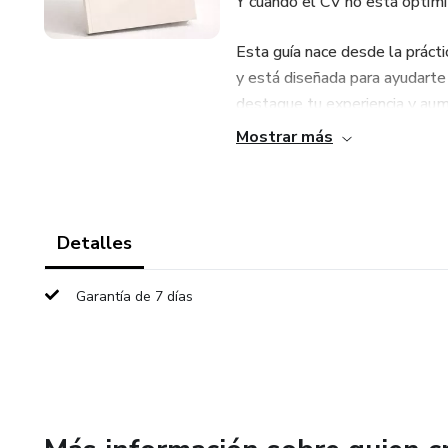
Y cuando el CV no está optim
Esta guía nace desde la prácti
y está diseñada para ayudarte
destaque tu experiencia y aume
Mostrar más
Aquí no encontrarás teoría com
Encontrarás un método claro, a
Detalles
¿Qué incluye esta guía?
Garantía de 7 días
✔ Explicación clara de qué s
reclutamiento actuales
✔ Objetivos y fundamentos del
presentación profesional