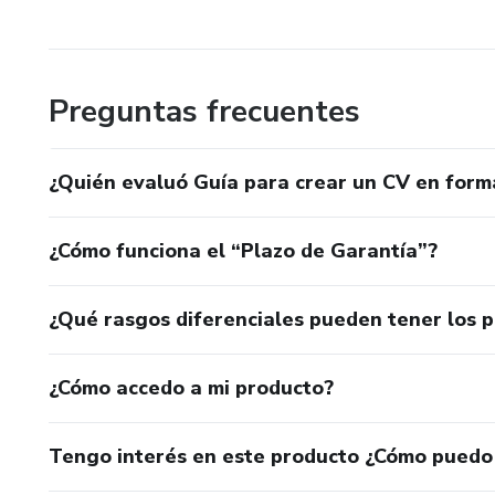
✔ Más claridad sobre cómo pr
✔ Mayor alineación con proce
Preguntas frecuentes
✔ Una herramienta práctica q
Esta guía no promete empleo
¿Quién evaluó Guía para crear un CV en for
Pero sí te da una base estrat
¿Cómo funciona el “Plazo de Garantía”?
mercado laboral actual.
¿Qué rasgos diferenciales pueden tener los 
¿Cómo accedo a mi producto?
Tengo interés en este producto ¿Cómo puedo