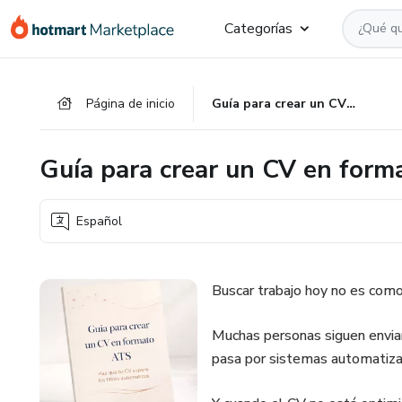
Ir
Ir
Ir
Categorías
al
a
al
contenido
la
pie
principal
página
de
Página de inicio
Guía para crear un CV en formato ATS
de
página
pago
Guía para crear un CV en for
Español
Buscar trabajo hoy no es como
Muchas personas siguen envian
pasa por sistemas automatizad