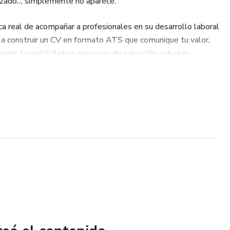
izado… simplemente no aparece.
ca real de acompañar a profesionales en su desarrollo laboral
 a construir un CV en formato ATS que comunique tu valor,
nte tu visibilidad en procesos de selección actuales.
plicada ni plantillas genéricas descargadas de internet.
plicable y adaptable a distintos niveles de experiencia.
on los sistemas ATS y cómo funcionan en procesos de
 formato ATS para mejorar la legibilidad, el ranking y la