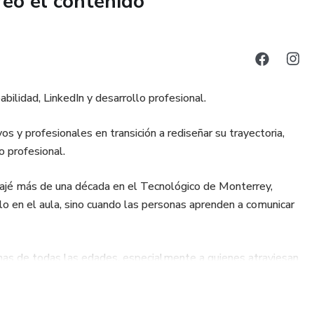
reó el contenido
ra, redacción y personalización para optimizar tu CV
uir cada sección del CV:
fesional
bilidad, LinkedIn y desarrollo profesional.
 y profesionales en transición a rediseñar su trayectoria,
o profesional.
bajé más de una década en el Tecnológico de Monterrey,
lo en el aula, sino cuando las personas aprenden a comunicar
onas de todas las edades, especialmente a quienes atraviesan
d, la confianza y la dirección que necesitan para volver a