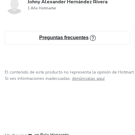
Johny Alexander Hernández Rivera
1 Año Hotmarter
Preguntas frecuentes
El contenido de este producto no representa la opinión de Hotmart.
Si ves informaciones inadecuadas,
denúncialas aquí
en Ciudad de México
en Bogotá
en Amsterdam
en Madrid
en Belo Horizonte