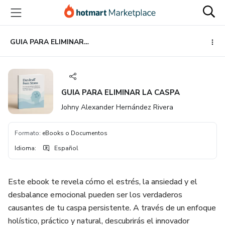
Ir
Ir
Ir
al
a
al
contenido
la
pie
principal
página
de
GUIA PARA ELIMINAR LA CASPA
de
página
pago
GUIA PARA ELIMINAR LA CASPA
Johny Alexander Hernández Rivera
Formato
:
eBooks o Documentos
Idioma
:
Español
Este ebook te revela cómo el estrés, la ansiedad y el
desbalance emocional pueden ser los verdaderos
causantes de tu caspa persistente. A través de un enfoque
holístico, práctico y natural, descubrirás el innovador