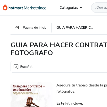
Ir
Ir
Ir
Categorías
al
a
al
contenido
la
pie
principal
página
de
Página de inicio
GUIA PARA HACER CONTRATOS PROFESIONALES COMO FOTOGRAFO
de
página
pago
GUIA PARA HACER CONTRA
FOTOGRAFO
Español
Asegura tu trabajo desde la p
fotógrafos.
Este kit incluye: