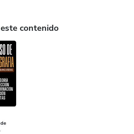
exitoso y generar más de $3000 al mes, estás en el lugar
 este contenido
 de
.