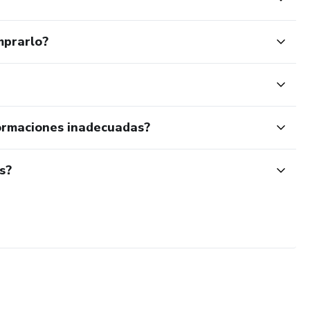
mprarlo?
ormaciones inadecuadas?
s?