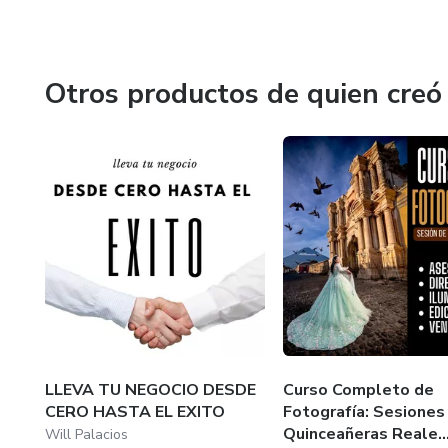
Si quieres aprender los pasos para construir un negocio 
correcto.
Otros productos de quien creó
¡Nos vemos dentro! 🚀📸
LLEVA TU NEGOCIO DESDE
Curso Completo de
CERO HASTA EL EXITO
Fotografía: Sesiones
Quinceañeras Reale..
Will Palacios