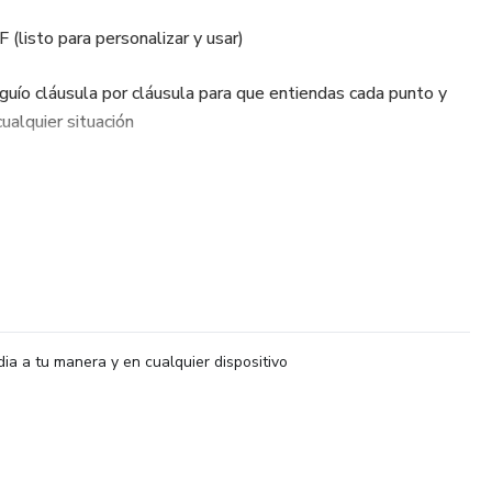
(listo para personalizar y usar)
guío cláusula por cláusula para que entiendas cada punto y
alquier situación
ácticas para evitar malentendidos con tus clientes
s con tus clientes
po y tu equipo
dia a tu manera y en cualquier dispositivo
smo y confianza
piantes o profesionales que quieren formalizar su servicio y