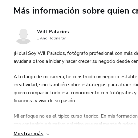
Más información sobre quien c
Will Palacios
1 Año Hotmarter
¡Hola! Soy Wil Palacios, fotógrafo profesional con más 
ayudar a otros a iniciar y hacer crecer su negocio desde cer
A lo largo de mi carrera, he construido un negocio estable
creatividad, sino también sobre estrategias para atraer c
quiero compartir todo ese conocimiento con fotógrafos 
financiera y vivir de su pasión.
Mi enfoque no es el típico curso teórico. En mis formaci
con contenido educativo práctico que realmente funciona.
y consolidar un negocio rentable, incluso si sientes que n
Mostrar más