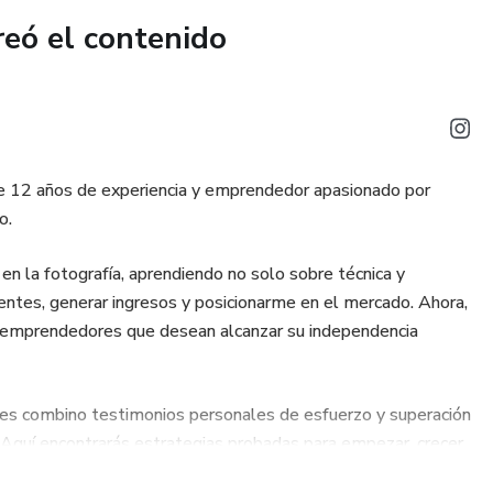
reó el contenido
de 12 años de experiencia y emprendedor apasionado por
o.
 en la fotografía, aprendiendo no solo sobre técnica y
lientes, generar ingresos y posicionarme en el mercado. Ahora,
y emprendedores que desean alcanzar su independencia
ones combino testimonios personales de esfuerzo y superación
 Aquí encontrarás estrategias probadas para empezar, crecer
adie cree en ti o no sabes por dónde comenzar.