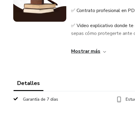
✅ Contrato profesional en PDF 
✅ Video explicativo donde te 
sepas cómo protegerte ante cu
✅ Recomendaciones legales pr
Mostrar más
Con este recurso vas a poder:
• Establecer condiciones clara
Detalles
• Proteger tu trabajo, tu tiem
Garantía de 7 días
Estu
• Transmitir más profesionali
💡 Ideal para fotógrafos princi
evitar problemas a futuro.