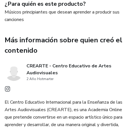
¿Para quién es este producto?
Producción Musical. ¡Descarga tu copia ahora y haz realidad
Músicos principiantes que desean aprender a producir sus
tus sueños musicales! 🎧✨
canciones
Más información sobre quien creó el
contenido
CREARTE - Centro Educativo de Artes
Audiovisuales
2 Año Hotmarter
El Centro Educativo Internacional para la Enseñanza de las
Artes Audiovisuales (CREARTE), es una Academia Online
que pretende convertirse en un espacio artístico único para
aprender y desarrollar, de una manera original y divertida,