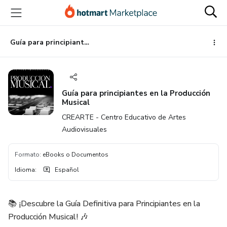
Ir
Ir
Ir
al
a
al
contenido
la
pie
principal
página
de
Guía para principiantes en la Producción Musical
de
página
pago
Guía para principiantes en la Producción
Musical
CREARTE - Centro Educativo de Artes
Audiovisuales
Formato
:
eBooks o Documentos
Idioma
:
Español
📚 ¡Descubre la Guía Definitiva para Principiantes en la
Producción Musical! 🎶