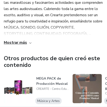
las maravillosas y fascinantes actividades que comprenden
las artes audiovisuales. Cubriendo toda la gama entre lo
escrito, auditivo y visual, en Crearte pretendemos ser un
refugio para tu creatividad e inspiración, enseñándote sobre
MÚSICA, SONIDO, GUIÓN, COPYWRITE,
STORYTELLING, CONTINUIDAD, FOTOGRAFÍA, ...
Mostrar más
Otros productos de quien creó este
contenido
MEGA PACK de
C
Producción Musical
C
CREARTE - Centro Educativo de Artes Audiovisuales
P
Música y Artes