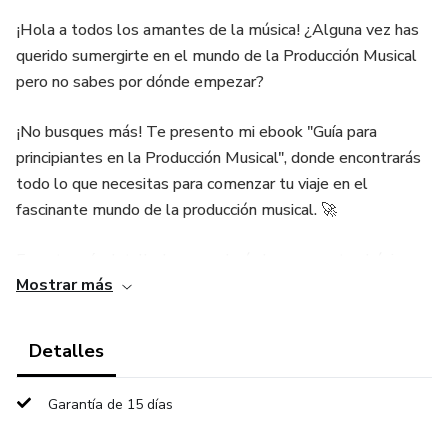
¡Hola a todos los amantes de la música! ¿Alguna vez has
querido sumergirte en el mundo de la Producción Musical
pero no sabes por dónde empezar?
¡No busques más! Te presento mi ebook "Guía para
principiantes en la Producción Musical", donde encontrarás
todo lo que necesitas para comenzar tu viaje en el
fascinante mundo de la producción musical. 🚀
En esta guía detallada, aprenderás los conceptos básicos
Mostrar más
de la Producción Musical, desde la configuración de tu
estudio, hasta la creación de tus propias pistas y técnicas
de grabación, mezcla y masterización que te ayudarán a dar
Detalles
vida a tus ideas musicales. 🎵
Garantía de 15 días
¡Descárgalo y comienza tu viaje hoy mismo! No te pierdas
esta oportunidad de convertirte en un maestro de la