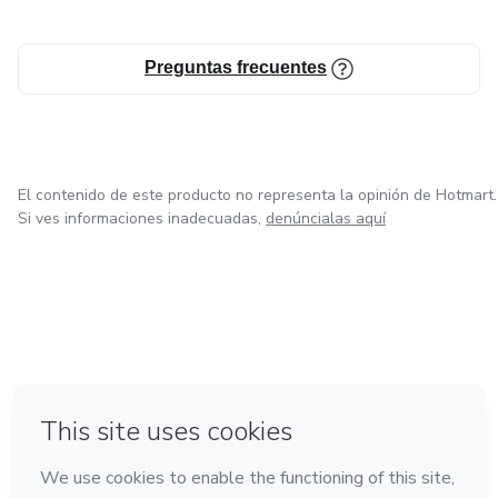
Preguntas frecuentes
El contenido de este producto no representa la opinión de Hotmart.
Si ves informaciones inadecuadas,
denúncialas aquí
en Ciudad de México
en Bogotá
en Amsterdam
en Madrid
en Belo Horizonte
Hecho con
❤