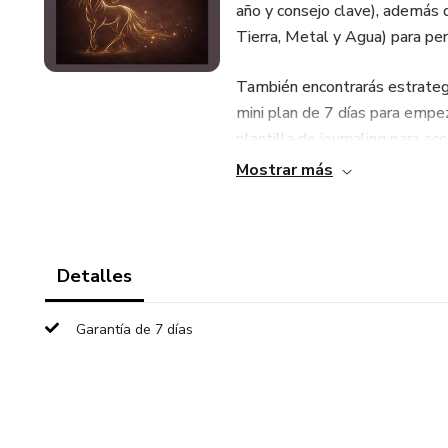
año y consejo clave), además 
Tierra, Metal y Agua) para per
También encontrarás estrategia
mini plan de 7 días para empeza
plantilla de journaling para a
Mostrar más
Ideal para principiantes: dire
más claridad y propósito en 2
Detalles
Garantía de 7 días