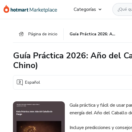
Ir
Ir
Ir
Categorías
al
a
al
contenido
la
pie
principal
página
de
Página de inicio
Guía Práctica 2026: Año del Caballo de Fuego(Horóscopo Chino)
de
página
pago
Guía Práctica 2026: Año del 
Chino)
Español
Guía práctica y fácil de usar 
energía del Año del Caballo 
Incluye predicciones y consejo