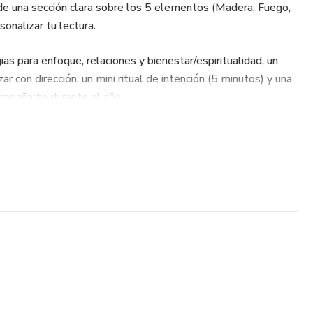
de una sección clara sobre los 5 elementos (Madera, Fuego,
sonalizar tu lectura.
s para enfoque, relaciones y bienestar/espiritualidad, un
r con dirección, un mini ritual de intención (5 minutos) y una
compañarte durante el año.
cto, práctico y pensado para ayudarte a tomar decisiones con
026.