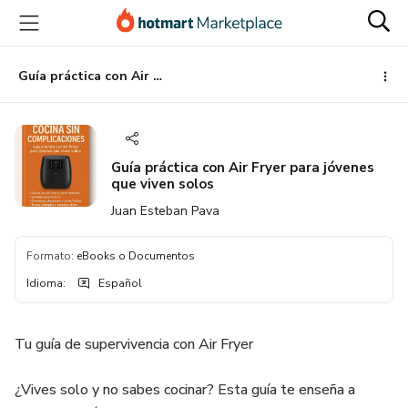
Ir
Ir
Ir
al
a
al
contenido
la
pie
principal
página
de
Guía práctica con Air Fryer para jóvenes que viven solos
de
página
pago
Guía práctica con Air Fryer para jóvenes
que viven solos
Juan Esteban Pava
Formato
:
eBooks o Documentos
Idioma
:
Español
Tu guía de supervivencia con Air Fryer
¿Vives solo y no sabes cocinar? Esta guía te enseña a