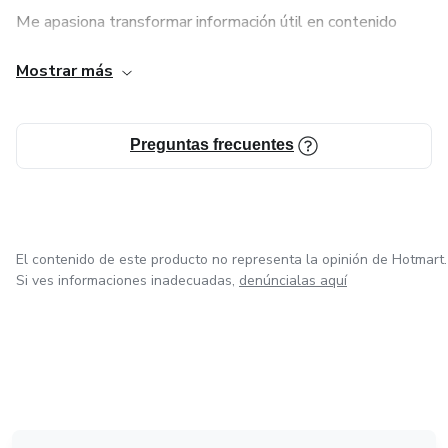
Me apasiona transformar información útil en contenido
digerible, visual y motivador, pensado especialmente para
Mostrar más
quienes están empezando nuevas etapas de vida. Si
buscas contenido que enseñe, conecte y resuelva, aquí lo
vas a encontrar.
Preguntas frecuentes
El contenido de este producto no representa la opinión de Hotmart.
Si ves informaciones inadecuadas,
denúncialas aquí
en Ciudad de México
en Bogotá
en Amsterdam
en Madrid