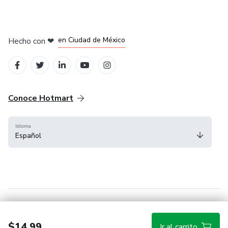
en Bogotá
en Amsterdam
en Madrid
en Ciudad de México
Hecho con
❤
en Belo Horizonte
Conoce Hotmart
Idioma
Español
FAQ
Términos
Privacidad
Cookies
$14.99
Ir al carrito