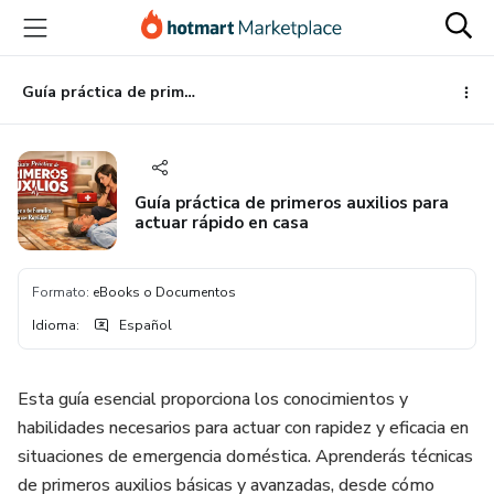
Ir
Ir
Ir
al
a
al
contenido
la
pie
principal
página
de
Guía práctica de primeros auxilios para actuar rápido en casa
de
página
pago
Guía práctica de primeros auxilios para
actuar rápido en casa
Formato
:
eBooks o Documentos
Idioma
:
Español
Esta guía esencial proporciona los conocimientos y
habilidades necesarios para actuar con rapidez y eficacia en
situaciones de emergencia doméstica. Aprenderás técnicas
de primeros auxilios básicas y avanzadas, desde cómo