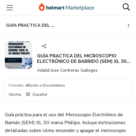
Ir
Ir
Ir
al
a
al
contenido
la
pie
principal
página
de
GUÍA PRACTICA DEL MICROSCOPIO ELECTRÓNICO DE BARRIDO (SEM) XL 30 MARCA PHILLIPS
de
página
pago
GUÍA PRACTICA DEL MICROSCOPIO
ELECTRÓNICO DE BARRIDO (SEM) XL 30
MARCA PHILLIPS
Adalid Jose Contreras Gallegos
Formato
:
eBooks o Documentos
Idioma
:
Español
Guía práctica para el uso del Microscopio Electrónico de
Barrido (SEM) XL 30 marca Phillips. Incluye instrucciones
detalladas sobre cómo encender y apagar el microscopio