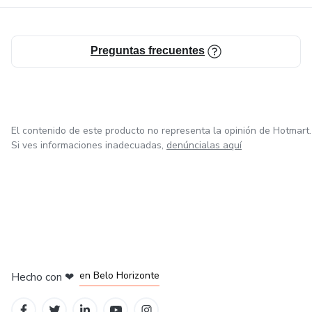
Preguntas frecuentes
El contenido de este producto no representa la opinión de Hotmart.
Si ves informaciones inadecuadas,
denúncialas aquí
en Ciudad de México
en Bogotá
en Amsterdam
en Madrid
en Belo Horizonte
Hecho con
❤