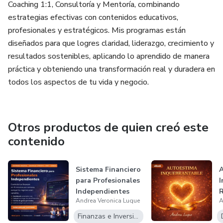
Coaching 1:1, Consultoría y Mentoría, combinando
estrategias efectivas con contenidos educativos,
Tu futuro financiero empieza con un clic. No esperes más:
profesionales y estratégicos. Mis programas están
aprendé, invertí y sumate a la revolución cripto hoy mismo.
diseñados para que logres claridad, liderazgo, crecimiento y
resultados sostenibles, aplicando lo aprendido de manera
práctica y obteniendo una transformación real y duradera en
todos los aspectos de tu vida y negocio.
Otros productos de quien creó este
contenido
Sistema Financiero
A
para Profesionales
I
Independientes
R
Andrea Veronica Luque
A
p
Finanzas e Inversiones