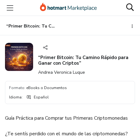
Ir
Ir
Ir
al
a
al
contenido
la
pie
principal
página
de
“Primer Bitcoin: Tu Camino Rápido para Ganar con Criptos”
de
página
pago
“Primer Bitcoin: Tu Camino Rápido para
Ganar con Criptos”
Andrea Veronica Luque
Formato
:
eBooks o Documentos
Idioma
:
Español
Guía Práctica para Comprar tus Primeras Criptomonedas
¿Te sentís perdido con el mundo de las criptomonedas?