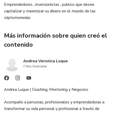
✅ Abrir tu wallet de manera segura
Emprendedores , inversionistas , publico que desee
capitalizar y maximizar su dinero en el mundo de las
✅ Elegir exchanges confiables en Argentina y el mundo
criptomonedas
✅ Comprar Bitcoin, Ethereum y stablecoins sin miedo
Más información sobre quien creó el
✅ Evitar errores comunes que cuestan dinero
contenido
✅ Proteger tu inversión frente a la inflación
Andrea Veronica Luque
Todo explicado de forma sencilla, con ejemplos reales y
7 Año Hotmarter
estrategias que funcionan hoy en 2025, tanto si estás en
Argentina como si querés operar a nivel global.
Andrea Luque | Coaching, Mentoring y Negocios
Bonus: Tips locales para argentinos: cómo aprovechar
exchanges, stablecoins y pagos digitales, dejando de
Acompaño a personas, profesionales y emprendedoras a
perder plata y empezando a ganar dinero con el mundo
transformar su vida personal y profesional a través de
digital.