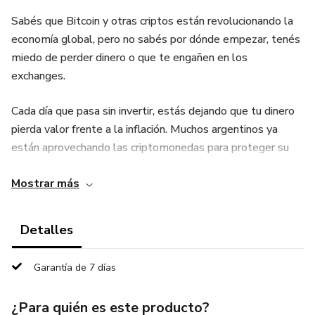
Sabés que Bitcoin y otras criptos están revolucionando la
economía global, pero no sabés por dónde empezar, tenés
miedo de perder dinero o que te engañen en los
exchanges.
Cada día que pasa sin invertir, estás dejando que tu dinero
pierda valor frente a la inflación. Muchos argentinos ya
están aprovechando las criptomonedas para proteger su
patrimonio, hacer pagos rápidos y generar ingresos extras.
Mostrar más
No entender cómo funciona este mundo digital puede
costarte caro: comisiones altas, errores al comprar y perder
Detalles
oportunidades que otros ya están aprovechando.
Garantía de 7 días
Con esta Guía Práctica para Comprar tus Primeras
Criptomonedas, vas a aprender paso a paso cómo:
¿Para quién es este producto?