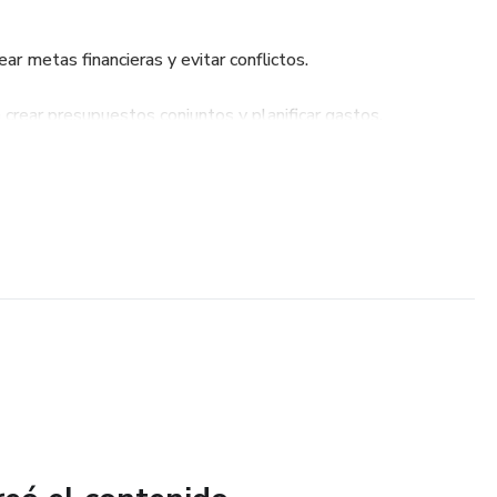
ear metas financieras y evitar conflictos.
 crear presupuestos conjuntos y planificar gastos.
 ahorros e inversiones como equipo.
hablar de dinero sin estrés.
ácticos para aplicar desde el primer día.
er etapa, desde recién casados hasta quienes buscan mejorar
el control de tu futuro económico juntos y construye una base
esible desde cualquier dispositivo.