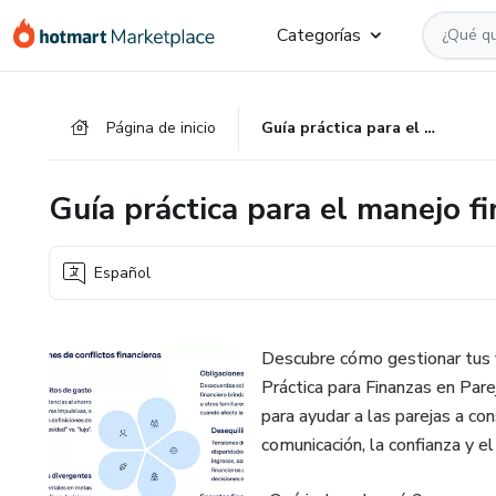
Ir
Ir
Ir
Categorías
al
a
al
contenido
la
pie
principal
página
de
Página de inicio
Guía práctica para el manejo financiero en parejas
de
página
pago
Guía práctica para el manejo fi
Español
Descubre cómo gestionar tus f
Práctica para Finanzas en Pare
para ayudar a las parejas a con
comunicación, la confianza y e