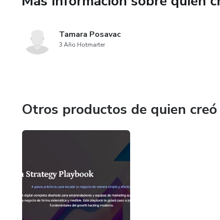
Más información sobre quien c
Público objetivo: Parejas que d
alcanzar sus objetivos económ
Tamara Posavac
¡Empieza hoy mismo a transfor
3 Año Hotmarter
Otros productos de quien creó