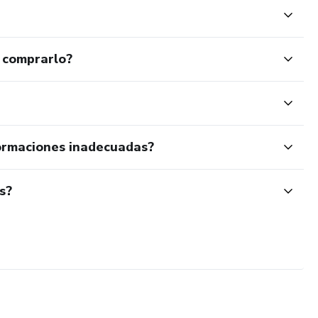
 comprarlo?
ormaciones inadecuadas?
s?