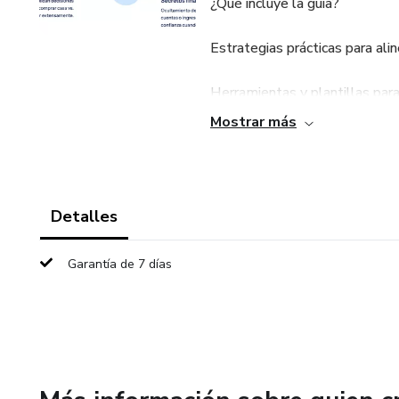
¿Qué incluye la guía?
Estrategias prácticas para alin
Herramientas y plantillas para
Mostrar más
Consejos para manejar deudas,
Técnicas de comunicación para 
Detalles
Ejemplos reales y ejercicios pr
Garantía de 7 días
Ideal para parejas en cualqui
su dinámica financiera. ¡Toma 
sólida para vuestros sueños!
Formato: PDF descargable, acc