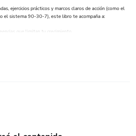
das, ejercicios prácticos y marcos claros de acción (como el
el sistema 90-30-7), este libro te acompaña a:
encias que limitan tu crecimiento.
con tu propósito y bienestar.
ciplina y la claridad mental.
tes que generan grandes cambios.
ara avanzar sin mirar atrás.
to perfecto: lo único que importa es empezar hoy, con lo