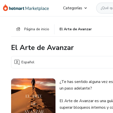
Ir
Ir
Ir
Categorías
al
a
al
contenido
la
pie
principal
página
de
Página de inicio
El Arte de Avanzar
de
página
pago
El Arte de Avanzar
Español
¿Te has sentido alguna vez est
un paso adelante?
El Arte de Avanzar es una guí
superar bloqueos internos y c