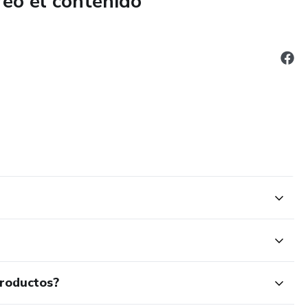
reó el contenido
vida personal, emocional o profesional.
ergar tus sueños.
es pero poderosas para organizarte y mantenerte motivado.
cia, propósito y confianza en ti mismo.
lectura, es una experiencia transformadora. Cada capítulo
ones, actúes y observes resultados en tu día a día.
aso. Da el tuyo ahora.
productos?