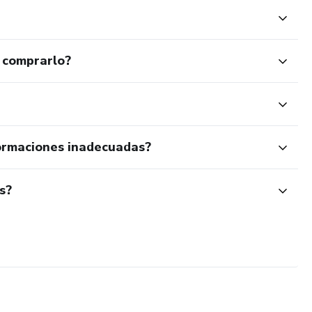
 comprarlo?
ormaciones inadecuadas?
s?