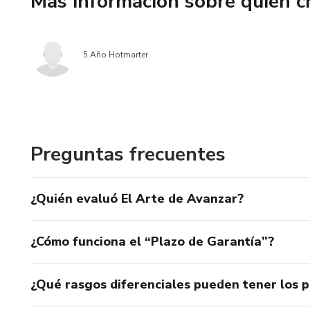
Más información sobre quien c
✔ Buscas un cambio real en tu 
5 Año Hotmarter
✔ Te sientes cansado de post
✔ Quieres herramientas simpl
✔ Deseas vivir con más constan
Preguntas frecuentes
El Arte de Avanzar no es solo 
está diseñado para que reflexi
¿Quién evaluó El Arte de Avanzar?
🌟 El cambio empieza con un p
¿Cómo funciona el “Plazo de Garantía”?
¿Qué rasgos diferenciales pueden tener los 