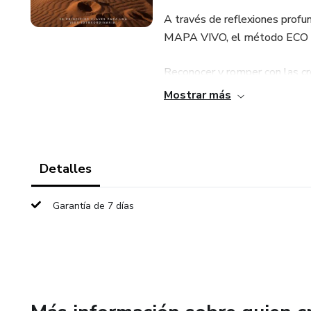
A través de reflexiones profun
MAPA VIVO, el método ECO o 
Reconocer y romper con las cre
Mostrar más
Diseñar una vida más alineada 
Recuperar la motivación, la dis
Detalles
Tomar microdecisiones valien
Garantía de 7 días
Construir hábitos sostenibles p
No necesitas esperar el momen
que tienes y donde estás.
Este libro es para ti si: