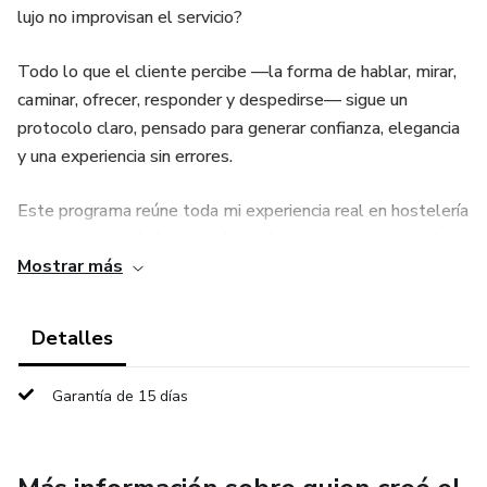
lujo no improvisan el servicio?
Todo lo que el cliente percibe —la forma de hablar, mirar,
caminar, ofrecer, responder y despedirse— sigue un
protocolo claro, pensado para generar confianza, elegancia
y una experiencia sin errores.
Este programa reúne toda mi experiencia real en hostelería
y restaurantes de lujo, condensada en un paso a paso claro,
Mostrar más
aplicable y fácil de replicar, diseñado para que cualquier
persona pueda brindar un servicio excepcional desde el
primer día, sin importar su nivel de experiencia.
Detalles
¿Qué aprenderás en este programa?
Garantía de 15 días
✔️ Protocolos profesionales de servicio utilizados en
hoteles y restaurantes de alto nivel