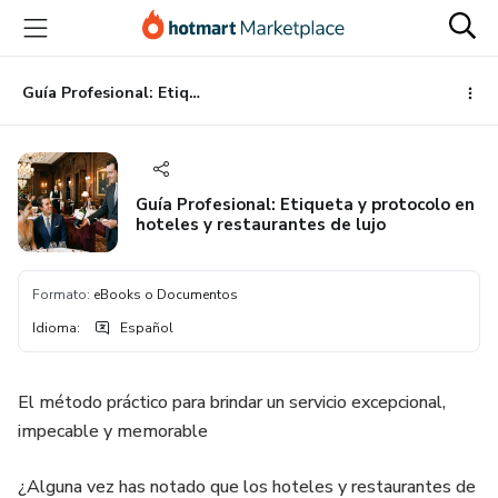
Ir
Ir
Ir
al
a
al
contenido
la
pie
principal
página
de
Guía Profesional: Etiqueta y protocolo en hoteles y restaurantes de lujo
de
página
pago
Guía Profesional: Etiqueta y protocolo en
hoteles y restaurantes de lujo
Formato
:
eBooks o Documentos
Idioma
:
Español
El método práctico para brindar un servicio excepcional,
impecable y memorable
¿Alguna vez has notado que los hoteles y restaurantes de