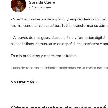
Soraida Cuero
4 Año Hotmarter
- Soy chef, profesora de español y emprendedora digital
idioma, conectar con la cultura latina, transformar su alim
- A través de mis guías, clases online y formación digital
países latinos, comunicarte en español con confianza y ap
En mis productos y clases encontrarás:
Guías de recetas saludables inspiradas en la cocina natura
- Clases de español online adaptadas a tu nivel, con vocabul
Mostrar más
-Consejos para emprender digitalmente y monetizar tus 
- Aprenderás español de forma práctica y divertida.