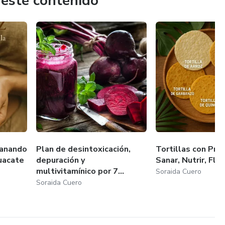
 este contenido
Sanando
Plan de desintoxicación,
Tortillas con Pro
uacate
depuración y
Sanar, Nutrir, Flo
multivitamínico por 7...
Soraida Cuero
Soraida Cuero