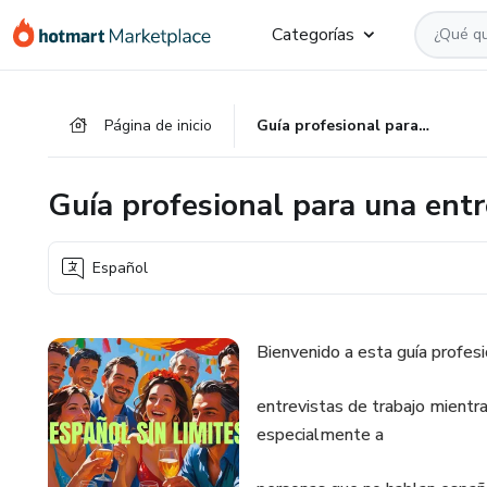
Ir
Ir
Ir
Categorías
al
a
al
contenido
la
pie
principal
página
de
Página de inicio
Guía profesional para una entrevista de trabajo en español
de
página
pago
Guía profesional para una entr
Español
Bienvenido a esta guía profesi
entrevistas de trabajo mientra
especialmente a