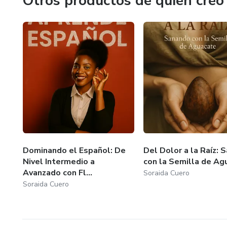
Otros productos de quien creó
- Mejorar tu salud con recetas fáciles y nutritivas.
- Iniciar o mejorar tu trabajo en el mundo digital.
- Unir cultura, sabor y conocimiento en un solo lugar
Dominando el Español: De
Del Dolor a la Raíz: 
Nivel Intermedio a
con la Semilla de Ag
Avanzado con Fl...
Soraida Cuero
Soraida Cuero