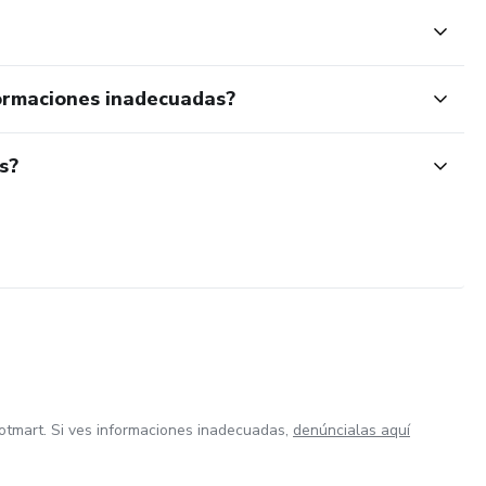
ormaciones inadecuadas?
s?
otmart. Si ves informaciones inadecuadas,
denúncialas aquí