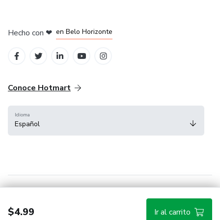
en Ciudad de México
en Bogotá
en Amsterdam
en Madrid
en Belo Horizonte
Hecho con
❤
Conoce Hotmart
Idioma
Español
FAQ
Términos
Privacidad
Cookies
$4.99
Ir al carrito