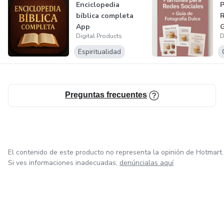
Enciclopedia
P
bíblica completa
R
App
G
Digital Products
D
D
Espiritualidad
Preguntas frecuentes
El contenido de este producto no representa la opinión de Hotmart.
Si ves informaciones inadecuadas,
denúncialas aquí