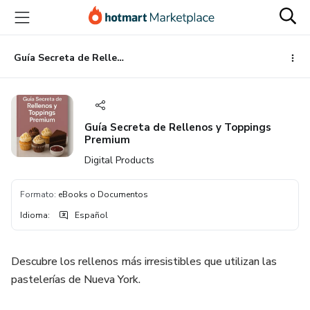
Ir
Ir
Ir
al
a
al
contenido
la
pie
principal
página
de
Guía Secreta de Rellenos y Toppings Premium
de
página
pago
Guía Secreta de Rellenos y Toppings
Premium
Digital Products
Formato
:
eBooks o Documentos
Idioma
:
Español
Descubre los rellenos más irresistibles que utilizan las
pastelerías de Nueva York.