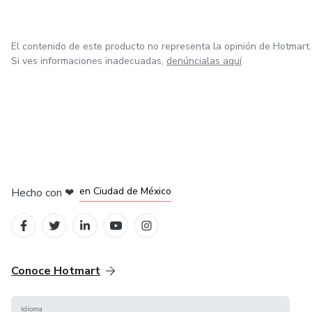
El contenido de este producto no representa la opinión de Hotmart.
Si ves informaciones inadecuadas,
denúncialas aquí
en Bogotá
en Amsterdam
en Madrid
en Ciudad de México
Hecho con
❤
en Belo Horizonte
Conoce Hotmart
Idioma