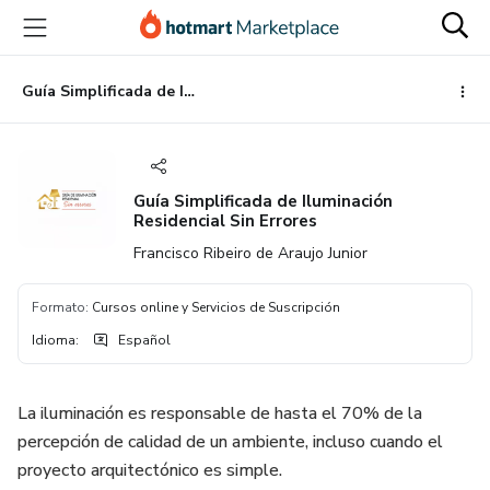
Ir
Ir
Ir
al
a
al
contenido
la
pie
principal
página
de
Guía Simplificada de Iluminación Residencial Sin Errores
de
página
pago
Guía Simplificada de Iluminación
Residencial Sin Errores
Francisco Ribeiro de Araujo Junior
Formato
:
Cursos online y Servicios de Suscripción
Idioma
:
Español
La iluminación es responsable de hasta el 70% de la
percepción de calidad de un ambiente, incluso cuando el
proyecto arquitectónico es simple.