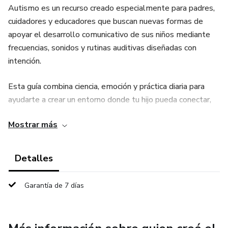
Autismo es un recurso creado especialmente para padres,
cuidadores y educadores que buscan nuevas formas de
apoyar el desarrollo comunicativo de sus niños mediante
frecuencias, sonidos y rutinas auditivas diseñadas con
intención.
Esta guía combina ciencia, emoción y práctica diaria para
ayudarte a crear un entorno donde tu hijo pueda conectar,
regularse y abrirse al lenguaje desde un espacio de calma y
Mostrar más
seguridad.
¿Para quién es esta guía?
Detalles
Para padres que desean:
Garantía de 7 días
✔ Mejorar la comunicación con su hijo