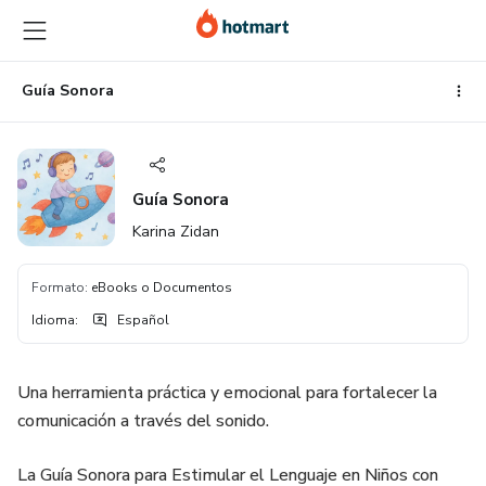
Ir
Ir
Ir
al
a
al
contenido
la
pie
principal
página
de
Guía Sonora
de
página
pago
Guía Sonora
Karina Zidan
Formato
:
eBooks o Documentos
Idioma
:
Español
Una herramienta práctica y emocional para fortalecer la
comunicación a través del sonido.
La Guía Sonora para Estimular el Lenguaje en Niños con