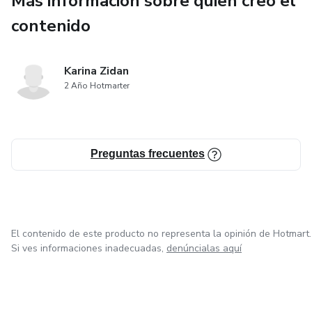
Más información sobre quien creó el
✔ Introducir herramientas sensoriales efectivas
contenido
✔ Reducir ansiedad y sobrecarga auditiva
✔ Crear momentos de conexión auténtica
Karina Zidan
2 Año Hotmarter
✔ Tener una guía clara sin teoría complicada
🚀 ¿Qué hace única a esta guía?
Preguntas frecuentes
Está escrita en un lenguaje emocional, cercano y
respetuoso.
No necesitas conocimientos previos, solo amor y
El contenido de este producto no representa la opinión de Hotmart.
constancia.
Si ves informaciones inadecuadas,
denúncialas aquí
Incluye recursos reales, prácticos y disponibles al instante.