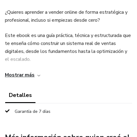
¿Quieres aprender a vender online de forma estratégica y
profesional, incluso si empiezas desde cero?
Este ebook es una guía práctica, técnica y estructurada que
te enseña cómo construir un sistema real de ventas
digitales, desde los fundamentos hasta la optimización y
el escalado.
No es teoría vacía.
Mostrar más
Es un método claro y aplicable.
Detalles
🎯 ¿Qué Aprenderás?
Garantía de 7 días
✔ Cómo crear una oferta que el mercado realmente quiera
comprar