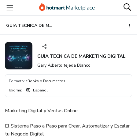
Ir
Ir
Ir
al
a
al
contenido
la
pie
principal
página
de
GUIA TECNICA DE MARKETING DIGITAL
de
página
pago
GUIA TECNICA DE MARKETING DIGITAL
Gary Alberto tejeda Blanco
Formato
:
eBooks o Documentos
Idioma
:
Español
Marketing Digital y Ventas Online
El Sistema Paso a Paso para Crear, Automatizar y Escalar
tu Negocio Digital