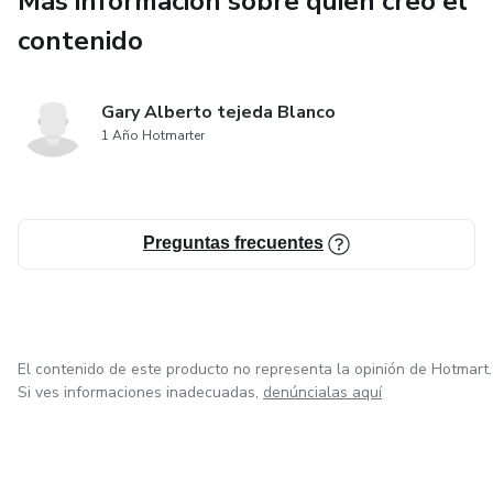
Más información sobre quien creó el
✔ Cómo diseñar embudos de ventas efectivos
contenido
✔ Cómo utilizar publicidad en redes sociales
estratégicamente
Gary Alberto tejeda Blanco
1 Año Hotmarter
✔ Cómo automatizar ventas con email marketing
✔ Cómo interpretar métricas y escalar sin perder dinero
Preguntas frecuentes
✔ Cómo lanzar y vender tu producto digital en Hotmart
📚 Contenido del Ebook
El contenido de este producto no representa la opinión de Hotmart.
🔹 Fundamentos del Marketing Digital
Si ves informaciones inadecuadas,
denúncialas aquí
🔹 Publicidad en redes sociales paso a paso