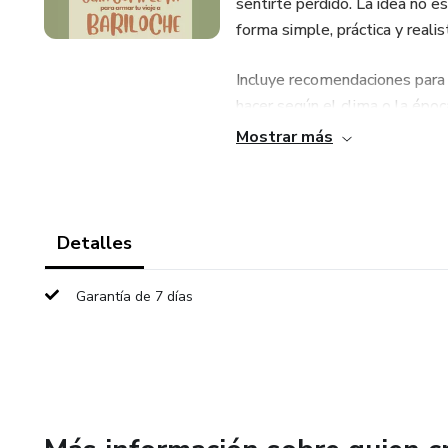
sentirte perdido. La idea no es
forma simple, práctica y realis
Incluye recomendaciones para u
hacer según el clima o la épo
la mirada de alguien que vive 
Mostrar más
perspectiva más cercana y aut
Ideal para quienes buscan via
disfrutar Bariloche con una ex
Detalles
Formato digital descargable.
Garantía de 7 días
Creado por @byculinari.