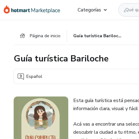
Ir
Ir
Ir
Categorías
al
a
al
contenido
la
pie
principal
página
de
Página de inicio
Guía turística Bariloche
de
página
pago
Guía turística Bariloche
Español
Esta guía turística está pensa
información clara, visual y fáci
Acá vas a encontrar una selecc
descubrir la ciudad a tu ritmo