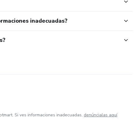
ormaciones inadecuadas?
s?
otmart. Si ves informaciones inadecuadas,
denúncialas aquí